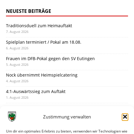
NEUESTE BEITRÄGE
Traditionsduell zum Heimauftakt
7. August 2026
Spielplan terminiert / Pokal am 18.08.
6. August 2026
Frauen im DFB-Pokal gegen den SV Eutingen
5. August 2026
Nock übernimmt Heimspielcatering
4. August 2026
4:1-Auswärtssieg zum Auftakt
1. August 2026
Pokal: Wormatia muss zu Schott Mainz
31. Juli 2026
Zustimmung verwalten
Wormatia trauert um Jürgen Dinger
30. Juli 2026
Um dir ein optimales Erlebnis zu bieten, verwenden wir Technologien wie