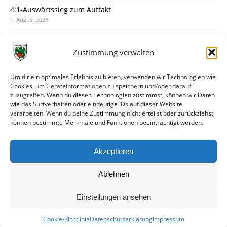
4:1-Auswärtssieg zum Auftakt
1. August 2026
Pokal: Wormatia muss zu Schott Mainz
31. Juli 2026
Zustimmung verwalten
Wormatia trauert um Jürgen Dinger
30. Juli 2026
Um dir ein optimales Erlebnis zu bieten, verwenden wir Technologien wie
Cookies, um Geräteinformationen zu speichern und/oder darauf
Deine Spielminute: 89+1
zuzugreifen. Wenn du diesen Technologien zustimmst, können wir Daten
28. Juli 2026
wie das Surfverhalten oder eindeutige IDs auf dieser Website
verarbeiten. Wenn du deine Zustimmung nicht erteilst oder zurückziehst,
Neuer Rückensponsor
können bestimmte Merkmale und Funktionen beeinträchtigt werden.
28. Juli 2026
Neue Podcast-Folge: So tickt Björn!
Akzeptieren
27. Juli 2026
Ablehnen
Einstellungen ansehen
Cookie-Richtlinie
Datenschutzerklärung
Impressum
© VfR Wormatia Worms