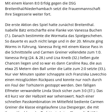
Mit einem klaren 8:0 Erfolg gegen die DSG
Breitenthal/Niederhambach setzt die Frauenmannschaft
Ihre Siegesserie weiter fort.
Die erste Aktion des Spiel hatte zunächst Breitenthal.
Isabelle Bätz entschärfte eine Flanke von Vanessa Buchen
(7.). Danach bestimmte die Wormatia das Spielgeschehen.
So dauerte es auch nicht lange und in der 20. Minute ging
Worms in Führung. Vanessa Ihrig mit einem klasse Pass in
die Schnittstelle und Carmen Greiner vollendete zum 1:0.
Vanessa Ihrig (24. & 28.) und Lisa Kneib (32.) ließen gute
Chancen liegen und so war es dann Caroline Rau, die aus
etwa 25 Metern den Ball unter die Latte zum 2:0 setzte (33.).
Nur vier Minuten später schnappte sich Franziska Lovecchio
einen missglückten Rückpass und konnte nur noch durch
ein Foul der Torhüterin gestoppt werden. Den fälligen
Elfmeter verwandelte Linda Stock sicher zum 3:0 (37.). Das
4:0 kurz vor der Halbzeit war sehenswert. Nach einer
schnellen Passkombination im Mittelfeld bediente Carmen
Greiner die klasse eingelaufene Lisa Diesperger, die mit