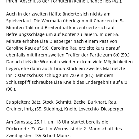
Ihrem Abschluss der Torhüterin keine Chance ließ (42.).
Auch in der zweiten Hälfte änderte sich nichts am
Spielverlauf. Die Wormatia überlegen mit Chancen im 5-
Minuten Takt und Breitenthal konzentrierte sich auf
Befreiungsschläge um auf Konter zu lauern. In der 55.
Minute erhöhte Lisa Diesperger nach einem Pass von
Caroline Rau auf 5:0. Caroline Rau erzielte kurz darauf
ebenfalls mit Ihrem zweiten Treffer der Partie zum 6:0 (59.).
Danach ließ die Wormatia wieder extrem viele Möglichkeiten
liegen, ehe dann auch Linda Stock ein zweites Mal netzte –
Ihr Distanzschuss schlug zum 7:0 ein (81.). Mit dem
Schlusspfiff schraubte Lisa Kneib das Endergebnis auf 8:0
(90.).
Es spielten: Bätz, Stock, Schmitt, Becke, Burkhart, Rau,
Greiner, Ihrig (55. Stiebing), Kneib, Lovecchio, Diesperger
Am Samstag, 25.11. um 18 Uhr startet bereits die
Rückrunde. Zu Gast in Worms ist die 2. Mannschaft des
Zweitligisten TSV Schott Mainz.