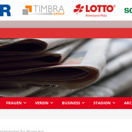
FRAUEN
VEREIN
BUSINESS
STADION
ARC
Österreicher für Wormatia