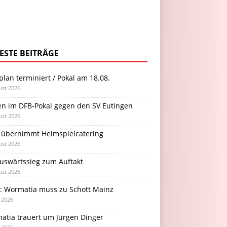
ESTE BEITRÄGE
plan terminiert / Pokal am 18.08.
ust 2026
en im DFB-Pokal gegen den SV Eutingen
ust 2026
 übernimmt Heimspielcatering
ust 2026
Auswärtssieg zum Auftakt
ust 2026
l: Wormatia muss zu Schott Mainz
i 2026
atia trauert um Jürgen Dinger