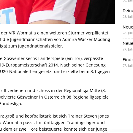
30. Jul
Dein
28. Jul
Neue
er VfR Wormatia einen weiteren Stürmer verpflichtet.
28. Jul
ief die Jugendmannschaften von Admira Wacker Mödling
Neue 
Liga) zum Jugendnationalspieler.
27. Jul
e Gösweiner sechs Länderspiele (ein Tor), verpasste
Eind
19-Europameisterschaft 2014. Nach seiner Genesung
27. Jul
U20-Nationalelf eingesetzt und erzielte beim 3:1 gegen
 II verliehen und schoss in der Regionalliga Mitte (3.
solvierte Gösweiner in Österreich 98 Regionalligaspiele
Bundesliga.
n: groß und kopfballstark, ist sich Trainer Steven Jones
u Wormatia passt. Im fünftägigen Trainingslager und
u dem er zwei Tore beisteuerte, konnte sich der junge