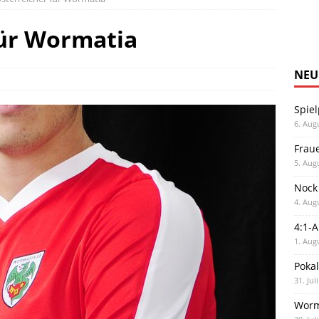
für Wormatia
NEU
Spiel
6. Aug
Frau
5. Aug
Nock
4. Aug
4:1-
1. Aug
Poka
31. Jul
Worm