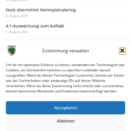
Nock übernimmt Heimspielcatering
4. August 2026
4:1-Auswärtssieg zum Auftakt
1. August 2026
Pokal: Wormatia muss zu Schott Mainz
31. Juli 2026
Zustimmung verwalten
Wormatia trauert um Jürgen Dinger
30. Juli 2026
Um dir ein optimales Erlebnis zu bieten, verwenden wir Technologien wie
Cookies, um Geräteinformationen zu speichern und/oder darauf
Deine Spielminute: 89+1
zuzugreifen. Wenn du diesen Technologien zustimmst, können wir Daten
28. Juli 2026
wie das Surfverhalten oder eindeutige IDs auf dieser Website
verarbeiten. Wenn du deine Zustimmung nicht erteilst oder zurückziehst,
Neuer Rückensponsor
können bestimmte Merkmale und Funktionen beeinträchtigt werden.
28. Juli 2026
Neue Podcast-Folge: So tickt Björn!
Akzeptieren
27. Juli 2026
Ablehnen