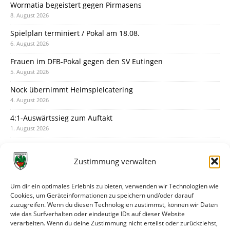
Wormatia begeistert gegen Pirmasens
8. August 2026
Spielplan terminiert / Pokal am 18.08.
6. August 2026
Frauen im DFB-Pokal gegen den SV Eutingen
5. August 2026
Nock übernimmt Heimspielcatering
4. August 2026
4:1-Auswärtssieg zum Auftakt
1. August 2026
Pokal: Wormatia muss zu Schott Mainz
31. Juli 2026
Zustimmung verwalten
Wormatia trauert um Jürgen Dinger
30. Juli 2026
Um dir ein optimales Erlebnis zu bieten, verwenden wir Technologien wie
Cookies, um Geräteinformationen zu speichern und/oder darauf
Deine Spielminute: 89+1
zuzugreifen. Wenn du diesen Technologien zustimmst, können wir Daten
28. Juli 2026
wie das Surfverhalten oder eindeutige IDs auf dieser Website
verarbeiten. Wenn du deine Zustimmung nicht erteilst oder zurückziehst,