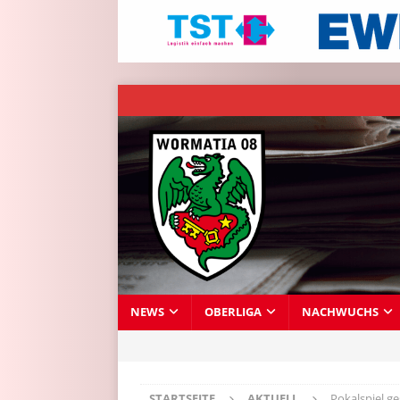
NEWS
OBERLIGA
NACHWUCHS
STARTSEITE
AKTUELL
Pokalspiel g