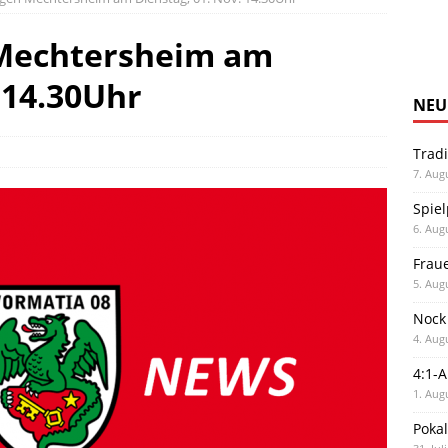
 Mechtersheim am
 14.30Uhr
NEU
Trad
7. Aug
Spiel
6. Aug
Frau
5. Aug
Nock
4. Aug
4:1-
1. Aug
Poka