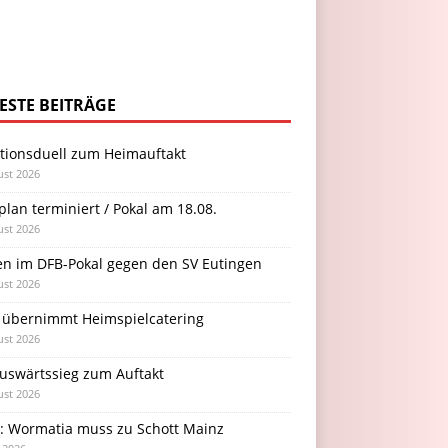
ESTE BEITRÄGE
itionsduell zum Heimauftakt
ust 2026
plan terminiert / Pokal am 18.08.
ust 2026
en im DFB-Pokal gegen den SV Eutingen
ust 2026
 übernimmt Heimspielcatering
ust 2026
Auswärtssieg zum Auftakt
ust 2026
l: Wormatia muss zu Schott Mainz