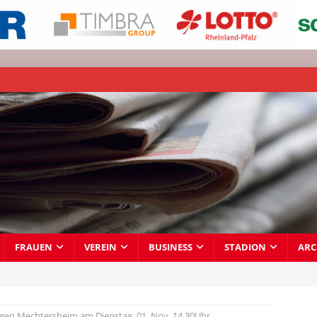
FRAUEN
VEREIN
BUSINESS
STADION
ARC
egen Mechtersheim am Dienstag, 01. Nov. 14.30Uhr