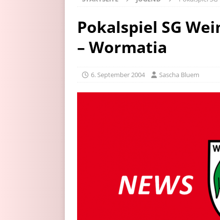
Pokalspiel SG We
– Wormatia
6. September 2004
Sascha Bluem