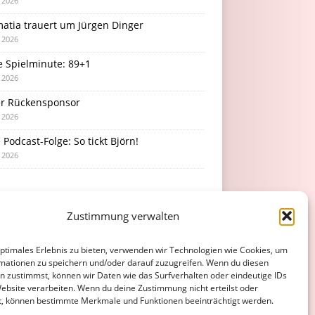
i 2026
atia trauert um Jürgen Dinger
i 2026
e Spielminute: 89+1
i 2026
r Rückensponsor
i 2026
Podcast-Folge: So tickt Björn!
i 2026
Zustimmung verwalten
optimales Erlebnis zu bieten, verwenden wir Technologien wie Cookies, um
mationen zu speichern und/oder darauf zuzugreifen. Wenn du diesen
n zustimmst, können wir Daten wie das Surfverhalten oder eindeutige IDs
Website verarbeiten. Wenn du deine Zustimmung nicht erteilst oder
t, können bestimmte Merkmale und Funktionen beeinträchtigt werden.