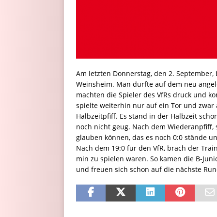
Am letzten Donnerstag, den 2. September, b
Weinsheim. Man durfte auf dem neu angeleg
machten die Spieler des VfRs druck und ko
spielte weiterhin nur auf ein Tor und zwar
Halbzeitpfiff. Es stand in der Halbzeit sch
noch nicht geug. Nach dem Wiederanpfiff, 
glauben können, das es noch 0:0 stände un
Nach dem 19:0 für den VfR, brach der Trai
min zu spielen waren. So kamen die B-Jun
und freuen sich schon auf die nächste Ru