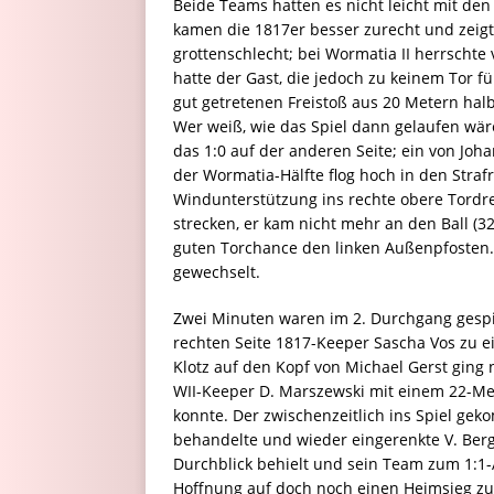
Beide Teams hatten es nicht leicht mit de
kamen die 1817er besser zurecht und zeigte
grottenschlecht; bei Wormatia II herrscht
hatte der Gast, die jedoch zu keinem Tor f
gut getretenen Freistoß aus 20 Metern halbl
Wer weiß, wie das Spiel dann gelaufen wäre
das 1:0 auf der anderen Seite; ein von Joh
der Wormatia-Hälfte flog hoch in den Stra
Windunterstützung ins rechte obere Tordre
strecken, er kam nicht mehr an den Ball (3
guten Torchance den linken Außenpfosten.
gewechselt.
Zwei Minuten waren im 2. Durchgang gespie
rechten Seite 1817-Keeper Sascha Vos zu e
Klotz auf den Kopf von Michael Gerst ging
WII-Keeper D. Marszewski mit einem 22-Met
konnte. Der zwischenzeitlich ins Spiel g
behandelte und wieder eingerenkte V. Ber
Durchblick behielt und sein Team zum 1:1-
Hoffnung auf doch noch einen Heimsieg zu 