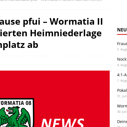
ause pfui – Wormatia II
vierten Heimniederlage
NEU
nplatz ab
Frau
5. Aug
Nock
4. Aug
4:1-
1. Aug
Poka
31. Jul
Worm
30. Jul
Dein