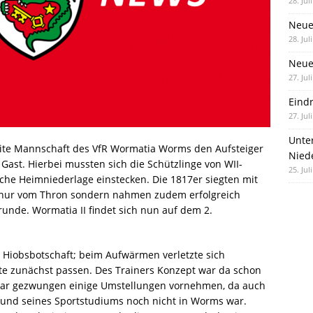
28. Jul
Neue
28. Jul
Neue 
27. Jul
Eind
27. Jul
Unte
ite Mannschaft des VfR Wormatia Worms den Aufsteiger
Nied
ast. Hierbei mussten sich die Schützlinge von WII-
25. Jul
iche Heimniederlage einstecken. Die 1817er siegten mit
t nur vom Thron sondern nahmen zudem erfolgreich
runde. Wormatia II findet sich nun auf dem 2.
r Hiobsbotschaft; beim Aufwärmen verletzte sich
te zunächst passen. Des Trainers Konzept war da schon
 war gezwungen einige Umstellungen vornehmen, da auch
grund seines Sportstudiums noch nicht in Worms war.