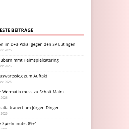
ESTE BEITRÄGE
en im DFB-Pokal gegen den SV Eutingen
ust 2026
 übernimmt Heimspielcatering
ust 2026
Auswärtssieg zum Auftakt
ust 2026
l: Wormatia muss zu Schott Mainz
i 2026
atia trauert um Jürgen Dinger
i 2026
e Spielminute: 89+1