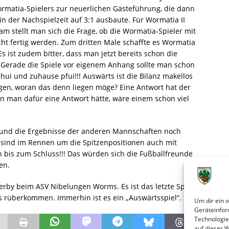
rmatia-Spielers zur neuerlichen Gästeführung, die dann
in der Nachspielzeit auf 3:1 ausbaute. Für Wormatia II
m stellt man sich die Frage, ob die Wormatia-Spieler mit
cht fertig werden. Zum dritten Male schaffte es Wormatia
 Es ist zudem bitter, dass man jetzt bereits schon die
Gerade die Spiele vor eigenem Anhang sollte man schon
hui und zuhause pfui!!! Auswärts ist die Bilanz makellos
gen, woran das denn liegen möge? Eine Antwort hat der
nn man dafür eine Antwort hätte, wäre einem schon viel
e und die Ergebnisse der anderen Mannschaften noch
sind im Rennen um die Spitzenpositionen auch mit
ch bis zum Schluss!!! Das würden sich die Fußballfreunde
en.
erby beim ASV Nibelungen Worms. Es ist das letzte Spiel
s rüberkommen. Immerhin ist es ein „Auswärtsspiel“.
Um dir ein 
Geräteinfor
Technologie
auf dieser 