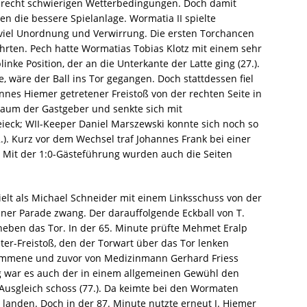
n recht schwierigen Wetterbedingungen. Doch damit
n die bessere Spielanlage. Wormatia II spielte
e viel Unordnung und Verwirrung. Die ersten Torchancen
ührten. Pech hatte Wormatias Tobias Klotz mit einem sehr
inke Position, der an die Unterkante der Latte ging (27.).
, wäre der Ball ins Tor gegangen. Doch stattdessen fiel
annes Hiemer getretener Freistoß von der rechten Seite in
fraum der Gastgeber und senkte sich mit
ieck; WII-Keeper Daniel Marszewski konnte sich noch so
2.). Kurz vor dem Wechsel traf Johannes Frank bei einer
 Mit der 1:0-Gästeführung wurden auch die Seiten
lt als Michael Schneider mit einem Linksschuss von der
iner Parade zwang. Der darauffolgende Eckball von T.
 neben das Tor. In der 65. Minute prüfte Mehmet Eralp
er-Freistoß, den der Torwart über das Tor lenken
ekommene und zuvor von Medizinmann Gerhard Friess
g war es auch der in einem allgemeinen Gewühl den
Ausgleich schoss (77.). Da keimte bei den Wormaten
landen. Doch in der 87. Minute nutzte erneut J. Hiemer