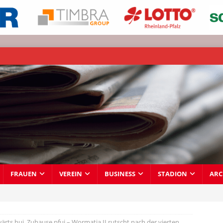
FRAUEN
VEREIN
BUSINESS
STADION
ARC
ärts hui, Zuhause pfui – Wormatia II rutscht nach der vierten