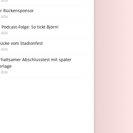
i 2026
r Rückensponsor
i 2026
Podcast-Folge: So tickt Björn!
i 2026
rücke vom Stadionfest
i 2026
rhaltsamer Abschlusstest mit später
erlage
i 2026