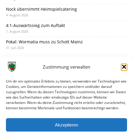
Nock übernimmt Heimspielcatering
4. August 2026
4:1-Auswärtssieg zum Auftakt
1. August 2026
Pokal: Wormatia muss zu Schott Mainz
31. Juli 2026
Wormatia trauert um Jürgen Dinger
30. Juli 2026
Zustimmung verwalten
Deine Spielminute: 89+1
28. Juli 2026
Um dir ein optimales Erlebnis zu bieten, verwenden wir Technologien wie
Cookies, um Geräteinformationen zu speichern und/oder darauf
Neuer Rückensponsor
zuzugreifen. Wenn du diesen Technologien zustimmst, können wir Daten
28. Juli 2026
wie das Surfverhalten oder eindeutige IDs auf dieser Website
verarbeiten. Wenn du deine Zustimmung nicht erteilst oder zurückziehst,
Neue Podcast-Folge: So tickt Björn!
können bestimmte Merkmale und Funktionen beeinträchtigt werden.
27. Juli 2026
Eindrücke vom Stadionfest
Akzeptieren
27. Juli 2026