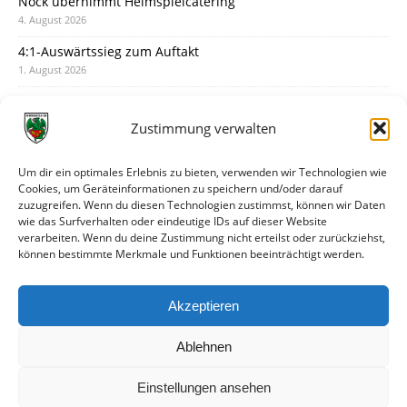
Nock übernimmt Heimspielcatering
4. August 2026
4:1-Auswärtssieg zum Auftakt
1. August 2026
Pokal: Wormatia muss zu Schott Mainz
31. Juli 2026
Zustimmung verwalten
Wormatia trauert um Jürgen Dinger
30. Juli 2026
Um dir ein optimales Erlebnis zu bieten, verwenden wir Technologien wie
Cookies, um Geräteinformationen zu speichern und/oder darauf
Deine Spielminute: 89+1
zuzugreifen. Wenn du diesen Technologien zustimmst, können wir Daten
28. Juli 2026
wie das Surfverhalten oder eindeutige IDs auf dieser Website
verarbeiten. Wenn du deine Zustimmung nicht erteilst oder zurückziehst,
Neuer Rückensponsor
können bestimmte Merkmale und Funktionen beeinträchtigt werden.
28. Juli 2026
Neue Podcast-Folge: So tickt Björn!
Akzeptieren
27. Juli 2026
Ablehnen
Einstellungen ansehen