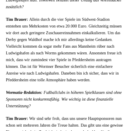
Ludwigshafen statt. Inwieweit belastet dieser Umzug das Vereinssäckel
zusätzlich?
Tim Brauer:
Allein durch die vier Spiele im Südwest-Stadion
entstehen uns Mehrkosten von etwa 20.000 Euro. Gleichzeitig müssen
wir dort auch geringere Zuschauereinnahmen einkalkulieren. Um das
Derby gegen Waldhof mache ich mir allerdings keine Gedanken.
Vielleicht kommen da sogar mehr Fans aus Mannheim rüber nach
Ludwigshafen als nach Worms gekommen wären. Ansonsten freue ich
mich, dass wir zumindest vier Spiele in Pfeddersheim austragen
können. Das ist für Wormser Besucher sicherlich eine einfachere
Anreise wie nach Ludwigshafen. Daneben bin ich sicher, dass wir in
Pfeddersheim eine tolle Atmosphäre haben werden.
Wormatia-Redaktion:
Fußballclubs in höheren Spielklassen sind ohne
Sponsoren nicht konkurrenzfähig. Wie wichtig ist diese finanzielle
Unterstützung?
Tim Brauer:
Wir sind sehr froh, dass uns unsere Hauptsponsoren nun
schon seit mehreren Jahren die Treue halten. Das gibt uns eine gewisse