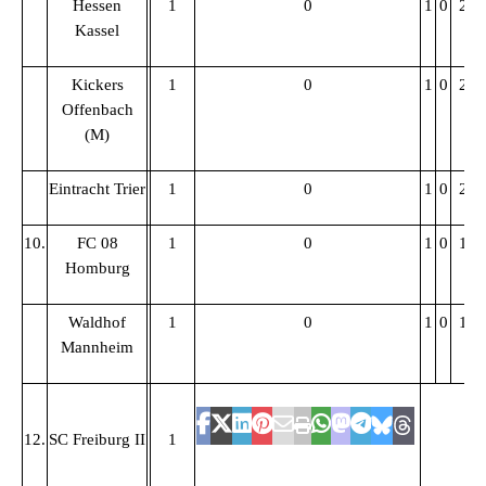
Hessen
1
0
1
0
2:2
Kassel
Kickers
1
0
1
0
2:2
Offenbach
(M)
Eintracht Trier
1
0
1
0
2:2
10.
FC 08
1
0
1
0
1:1
Homburg
Waldhof
1
0
1
0
1:1
Mannheim
12.
SC Freiburg II
1