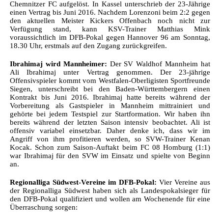
Chemnitzer FC aufgelöst. In Kassel unterschrieb der 23-Jährige
einen Vertrag bis Juni 2016. Nachdem Lorenzoni beim 2:2 gegen
den aktuellen Meister Kickers Offenbach noch nicht zur
Verfügung stand, kann KSV-Trainer Matthias Mink
voraussichtlich im DFB-Pokal gegen Hannover 96 am Sonntag,
18.30 Uhr, erstmals auf den Zugang zurückgreifen.
Ibrahimaj wird Mannheimer:
Der SV Waldhof Mannheim hat
Ali Ibrahimaj unter Vertrag genommen. Der 23-jährige
Offensivspieler kommt vom Westfalen-Oberligisten Sportfreunde
Siegen, unterschreibt bei den Baden-Württembergern einen
Kontrakt bis Juni 2016. Ibrahimaj hatte bereits während der
Vorbereitung als Gastspieler in Mannheim mittrainiert und
gehörte bei jedem Testspiel zur Startformation. Wir haben ihn
bereits während der letzten Saison intensiv beobachtet. Ali ist
offensiv variabel einsetzbar. Daher denke ich, dass wir im
Angriff von ihm profitieren werden, so SVW-Trainer Kenan
Kocak. Schon zum Saison-Auftakt beim FC 08 Homburg (1:1)
war Ibrahimaj für den SVW im Einsatz und spielte von Beginn
an.
Regionalliga Südwest-Vereine im DFB-Pokal:
Vier Vereine aus
der Regionalliga Südwest haben sich als Landespokalsieger für
den DFB-Pokal qualifiziert und wollen am Wochenende für eine
Überraschung sorgen: