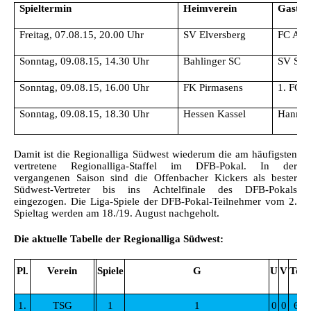
Spieltermin
Heimverein
Gastve
Freitag, 07.08.15, 20.00 Uhr
SV Elversberg
FC Aug
Sonntag, 09.08.15, 14.30 Uhr
Bahlinger SC
SV San
Sonntag, 09.08.15, 16.00 Uhr
FK Pirmasens
1. FC 
Sonntag, 09.08.15, 18.30 Uhr
Hessen Kassel
Hannov
Damit ist die Regionalliga Südwest wiederum die am häufigsten
vertretene Regionalliga-Staffel im DFB-Pokal. In der
vergangenen Saison sind die Offenbacher Kickers als bester
Südwest-Vertreter bis ins Achtelfinale des DFB-Pokals
eingezogen. Die Liga-Spiele der DFB-Pokal-Teilnehmer vom 2.
Spieltag werden am 18./19. August nachgeholt.
Die aktuelle Tabelle der Regionalliga Südwest:
Pl.
Verein
Spiele
G
U
V
Tore
1.
TSG
1
1
0
0
6:1