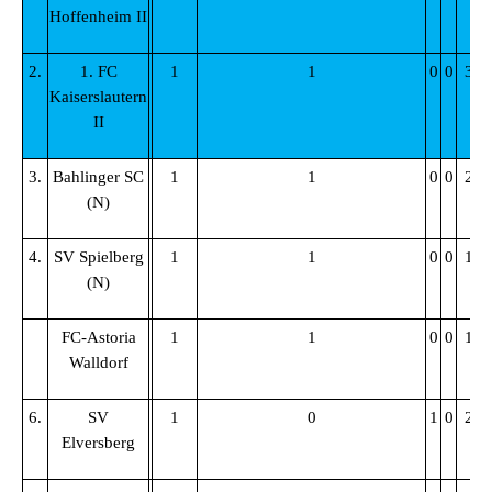
Hoffenheim II
2.
1. FC
1
1
0
0
3:0
Kaiserslautern
II
3.
Bahlinger SC
1
1
0
0
2:0
(N)
4.
SV Spielberg
1
1
0
0
1:0
(N)
FC-Astoria
1
1
0
0
1:0
Walldorf
6.
SV
1
0
1
0
2:2
Elversberg