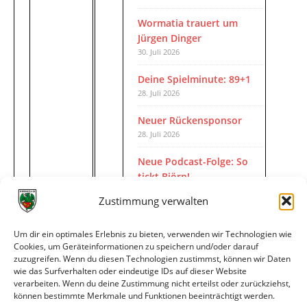
Wormatia trauert um
Jürgen Dinger
30. Juli 2026
Deine Spielminute: 89+1
28. Juli 2026
Neuer Rückensponsor
28. Juli 2026
Neue Podcast-Folge: So
tickt Björn!
27. Juli 2026
Zustimmung verwalten
Eindrücke vom Stadionfest
27. Juli 2026
Um dir ein optimales Erlebnis zu bieten, verwenden wir Technologien wie
Cookies, um Geräteinformationen zu speichern und/oder darauf
Unterhaltsamer
zuzugreifen. Wenn du diesen Technologien zustimmst, können wir Daten
wie das Surfverhalten oder eindeutige IDs auf dieser Website
Abschlusstest mit später
verarbeiten. Wenn du deine Zustimmung nicht erteilst oder zurückziehst,
Niederlage
können bestimmte Merkmale und Funktionen beeinträchtigt werden.
25. Juli 2026