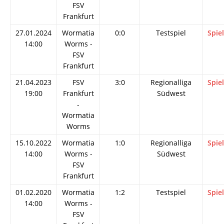
FSV
Frankfurt
27.01.2024
Wormatia
0:0
Testspiel
Spie
14:00
Worms -
FSV
Frankfurt
21.04.2023
FSV
3:0
Regionalliga
Spie
19:00
Frankfurt
Südwest
-
Wormatia
Worms
15.10.2022
Wormatia
1:0
Regionalliga
Spie
14:00
Worms -
Südwest
FSV
Frankfurt
01.02.2020
Wormatia
1:2
Testspiel
Spie
14:00
Worms -
FSV