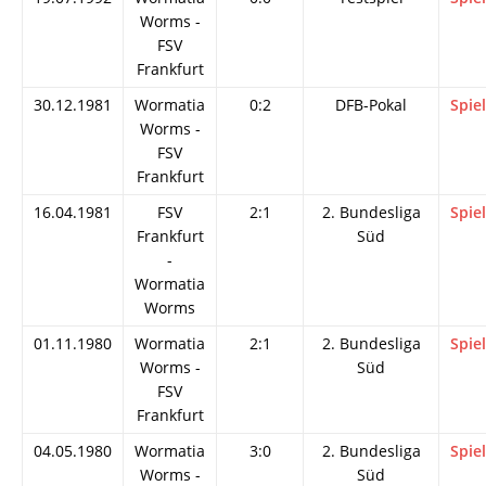
Worms -
FSV
Frankfurt
30.12.1981
Wormatia
0:2
DFB-Pokal
Spie
Worms -
FSV
Frankfurt
16.04.1981
FSV
2:1
2. Bundesliga
Spie
Frankfurt
Süd
-
Wormatia
Worms
01.11.1980
Wormatia
2:1
2. Bundesliga
Spie
Worms -
Süd
FSV
Frankfurt
04.05.1980
Wormatia
3:0
2. Bundesliga
Spie
Worms -
Süd