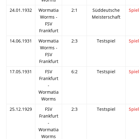
24.01.1932
Wormatia
2:1
Süddeutsche
Spie
Worms -
Meisterschaft
FSV
Frankfurt
14.06.1931
Wormatia
2:3
Testspiel
Spie
Worms -
FSV
Frankfurt
17.05.1931
FSV
6:2
Testspiel
Spie
Frankfurt
-
Wormatia
Worms
25.12.1929
FSV
2:3
Testspiel
Spie
Frankfurt
-
Wormatia
Worms