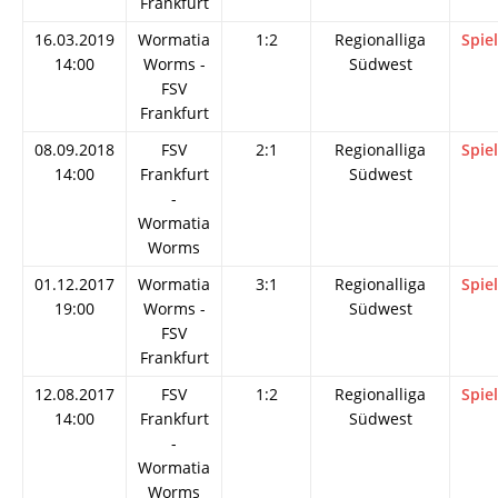
Frankfurt
16.03.2019
Wormatia
1:2
Regionalliga
Spie
14:00
Worms -
Südwest
FSV
Frankfurt
08.09.2018
FSV
2:1
Regionalliga
Spie
14:00
Frankfurt
Südwest
-
Wormatia
Worms
01.12.2017
Wormatia
3:1
Regionalliga
Spie
19:00
Worms -
Südwest
FSV
Frankfurt
12.08.2017
FSV
1:2
Regionalliga
Spie
14:00
Frankfurt
Südwest
-
Wormatia
Worms