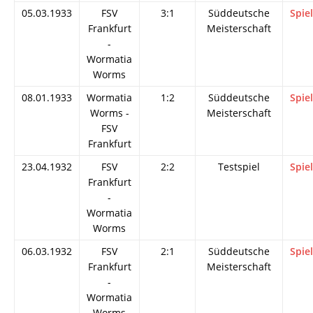
05.03.1933
FSV
3:1
Süddeutsche
Spie
Frankfurt
Meisterschaft
-
Wormatia
Worms
08.01.1933
Wormatia
1:2
Süddeutsche
Spie
Worms -
Meisterschaft
FSV
Frankfurt
23.04.1932
FSV
2:2
Testspiel
Spie
Frankfurt
-
Wormatia
Worms
06.03.1932
FSV
2:1
Süddeutsche
Spie
Frankfurt
Meisterschaft
-
Wormatia
Worms