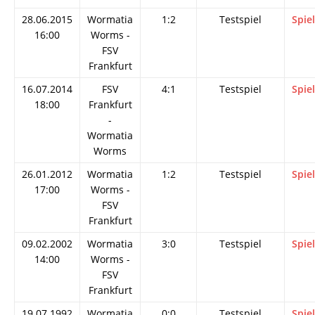
28.06.2015
Wormatia
1:2
Testspiel
Spie
16:00
Worms -
FSV
Frankfurt
16.07.2014
FSV
4:1
Testspiel
Spie
18:00
Frankfurt
-
Wormatia
Worms
26.01.2012
Wormatia
1:2
Testspiel
Spie
17:00
Worms -
FSV
Frankfurt
09.02.2002
Wormatia
3:0
Testspiel
Spie
14:00
Worms -
FSV
Frankfurt
19.07.1992
Wormatia
0:0
Testspiel
Spie