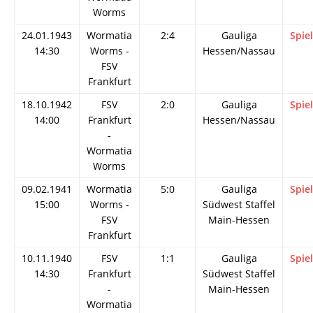
Worms
24.01.1943
Wormatia
2:4
Gauliga
Spie
14:30
Worms -
Hessen/Nassau
FSV
Frankfurt
18.10.1942
FSV
2:0
Gauliga
Spie
14:00
Frankfurt
Hessen/Nassau
-
Wormatia
Worms
09.02.1941
Wormatia
5:0
Gauliga
Spie
15:00
Worms -
Südwest Staffel
FSV
Main-Hessen
Frankfurt
10.11.1940
FSV
1:1
Gauliga
Spie
14:30
Frankfurt
Südwest Staffel
-
Main-Hessen
Wormatia