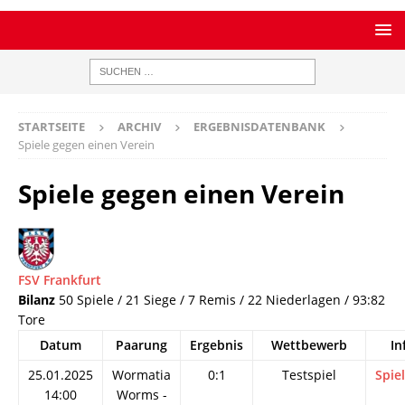
STARTSEITE
ARCHIV
ERGEBNISDATENBANK
Spiele gegen einen Verein
Spiele gegen einen Verein
FSV Frankfurt
Bilanz
50 Spiele / 21 Siege / 7 Remis / 22 Niederlagen / 93:82
Tore
Datum
Paarung
Ergebnis
Wettbewerb
In
25.01.2025
Wormatia
0:1
Testspiel
Spie
14:00
Worms -