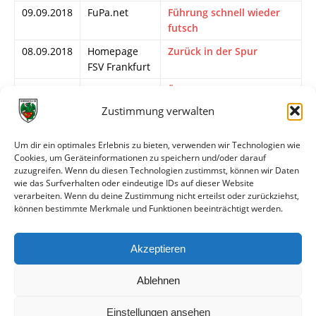
09.09.2018
FuPa.net
Führung schnell wieder
futsch
08.09.2018
Homepage
Zurück in der Spur
FSV Frankfurt
08.09.2018
wormatia.de
Ärgerliche Niederlage
beim FSV Frankfurt
Zustimmung verwalten
07.09.2018
FuPa.net
Ein rechter Verteidiger
wird gesucht
Um dir ein optimales Erlebnis zu bieten, verwenden wir Technologien wie
Cookies, um Geräteinformationen zu speichern und/oder darauf
06.09.2018
Frankfurter
FSV Frankfurt verliert
zuzugreifen. Wenn du diesen Technologien zustimmst, können wir Daten
Rundschau
gegen St. Pauli
wie das Surfverhalten oder eindeutige IDs auf dieser Website
verarbeiten. Wenn du deine Zustimmung nicht erteilst oder zurückziehst,
06.09.2018
Kicker
Trotz 0:7: Frankfurts
können bestimmte Merkmale und Funktionen beeinträchtigt werden.
Sportmagazin
Conrad hat das Vertrauen
06.09.2018
wormatia.de
Wird der Rekordstart in
Akzeptieren
Frankfurt ausgebaut?
Ablehnen
Einstellungen ansehen