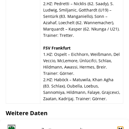
2.HZ: Pedretti – Nicklis (62. Saady), S.
Ludwig, Smiljanic, Gotthardt (U19) –
Sentürk (83. Manganiello), Sonn –
Azahaf, Loechelt (62. Wannemacher),
Marquardt – Kasper (62. Nkunga / U21).
Trainer: Tretter.
FSV Frankfurt
1.HZ: Ospelt – Eichhorn, Weißmann, Del
Veccio, McLemore, Ünlücifci, Schlax,
Hildmann, Awassi, Hermes, Breir.
Trainer: Görner.
2.HZ: Haböck – Matuwila, Khan Agha
(83. Schlax), Oubella, Loebus,
Sannomiya, Hildmann, Falaye, Grajcevci,
Zaatan, Kadrijaj. Trainer: Görner.
Weitere Daten
Alle bisherigen Partien der beiden Mannschaften