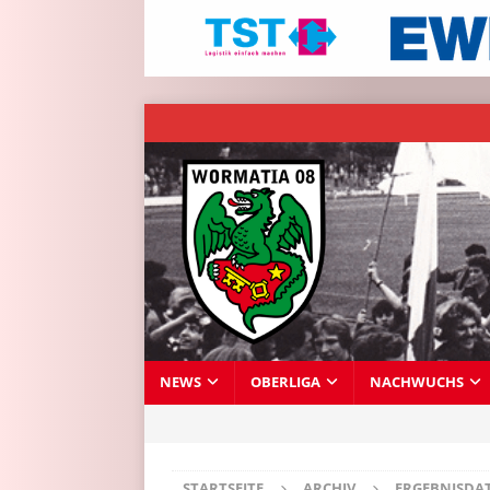
NEWS
OBERLIGA
NACHWUCHS
STARTSEITE
ARCHIV
ERGEBNISDA