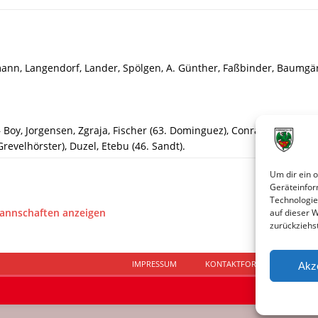
ann, Langendorf, Lander, Spölgen, A. Günther, Faßbinder, Baumgärtn
Boy, Jorgensen, Zgraja, Fischer (63. Dominguez), Conrad (46. Grau),
Grevelhörster), Duzel, Etebu (46. Sandt).
Um dir ein 
Geräteinfor
Technologie
Mannschaften anzeigen
auf dieser 
zurückziehs
IMPRESSUM
KONTAKTFORMULAR
D
Akz