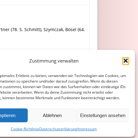
er (78. S. Schmitt), Szymczak, Bösel (64.
 Matthael (46. Haupt), Schäfer (65.
Zustimmung verwalten
optimales Erlebnis zu bieten, verwenden wir Technologien wie Cookies, um
mationen zu speichern und/oder darauf zuzugreifen. Wenn du diesen
n zustimmst, können wir Daten wie das Surfverhalten oder eindeutige IDs
Website verarbeiten. Wenn du deine Zustimmung nicht erteilst oder
t, können bestimmte Merkmale und Funktionen beeinträchtigt werden.
ATENSCHUTZERKLÄRUNG
COOKIE-RICHTLINIE (EU)
eptieren
Ablehnen
Einstellungen ansehen
Cookie-Richtlinie
Datenschutzerklärung
Impressum