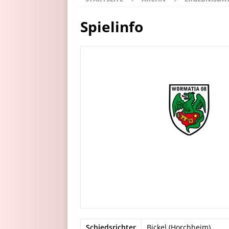
Spielinfo
Schiedsrichter
Bickel (Horchheim)