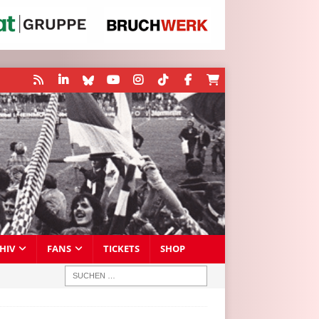
HIV
FANS
TICKETS
SHOP