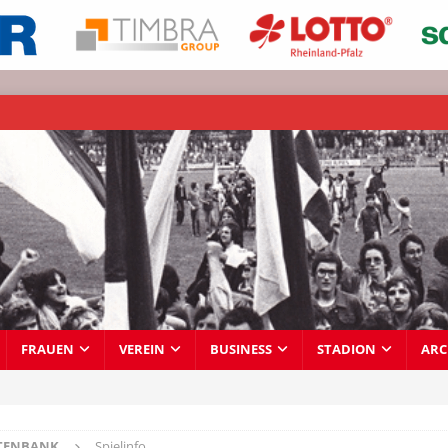
FRAUEN
VEREIN
BUSINESS
STADION
ARC
TENBANK
Spielinfo