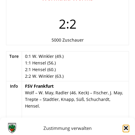
2:2
5000 Zuschauer
Tore
0:1 W. Winkler (49.)
1:1 Hensel (56.)
2:1 Hensel (60.)
2:2 W. Winkler (63.)
Info
FSV Frankfurt
Wolf – W. May, Radler (46. Keck) – Fischer, J. May,
Trepte – Stadtler, Knapp, Süß, Schuchardt,
Hensel.
Wormatia Worms
nachgewiesen: Gispert – ?, ? – ?, F. Fries, ? – ?, W.
Zustimmung verwalten
Winkler, Trumpfheller (46. Schäfer), L. Müller,