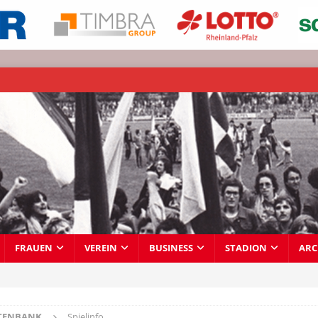
FRAUEN
VEREIN
BUSINESS
STADION
ARC
TENBANK
Spielinfo