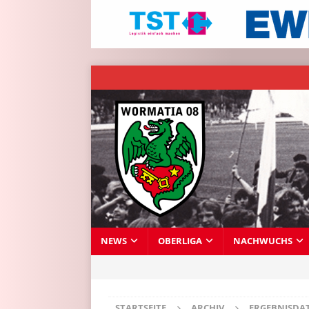
NEWS
OBERLIGA
NACHWUCHS
STARTSEITE
ARCHIV
ERGEBNISDA