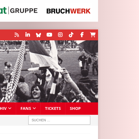
HIV
FANS
TICKETS
SHOP