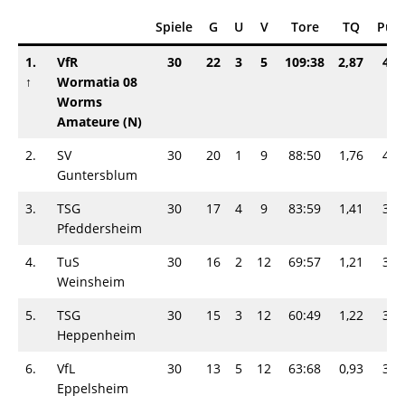
Spiele
G
U
V
Tore
TQ
Pun
1.
VfR
30
22
3
5
109:38
2,87
47-
↑
Wormatia 08
Worms
Amateure (N)
2.
SV
30
20
1
9
88:50
1,76
41-
Guntersblum
3.
TSG
30
17
4
9
83:59
1,41
38-
Pfeddersheim
4.
TuS
30
16
2
12
69:57
1,21
34-
Weinsheim
5.
TSG
30
15
3
12
60:49
1,22
33-
Heppenheim
6.
VfL
30
13
5
12
63:68
0,93
31-
Eppelsheim