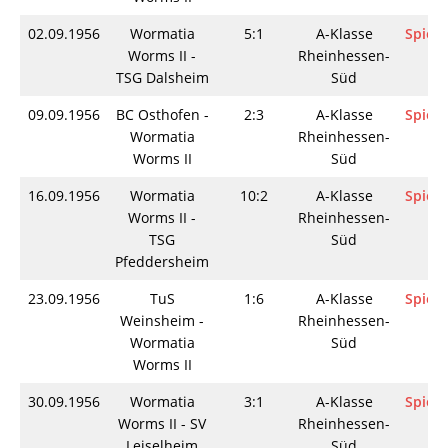
02.09.1956
Wormatia
5:1
A-Klasse
Spieli
Worms II -
Rheinhessen-
TSG Dalsheim
Süd
09.09.1956
BC Osthofen -
2:3
A-Klasse
Spieli
Wormatia
Rheinhessen-
Worms II
Süd
16.09.1956
Wormatia
10:2
A-Klasse
Spieli
Worms II -
Rheinhessen-
TSG
Süd
Pfeddersheim
23.09.1956
TuS
1:6
A-Klasse
Spieli
Weinsheim -
Rheinhessen-
Wormatia
Süd
Worms II
30.09.1956
Wormatia
3:1
A-Klasse
Spieli
Worms II - SV
Rheinhessen-
Leiselheim
Süd