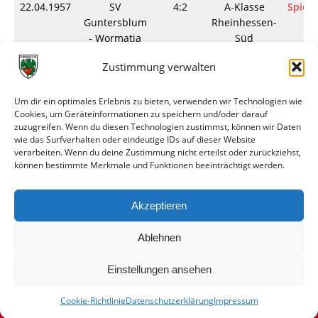
22.04.1957
SV
4:2
A-Klasse
Spieli
Guntersblum
Rheinhessen-
- Wormatia
Süd
Worms II
Zustimmung verwalten
28.04.1957
VfL
2:1
A-Klasse
Spieli
Eppelsheim -
Rheinhessen-
Um dir ein optimales Erlebnis zu bieten, verwenden wir Technologien wie
Wormatia
Süd
Cookies, um Geräteinformationen zu speichern und/oder darauf
Worms II
zuzugreifen. Wenn du diesen Technologien zustimmst, können wir Daten
wie das Surfverhalten oder eindeutige IDs auf dieser Website
05.05.1957
TSG
2:5
A-Klasse
Spieli
verarbeiten. Wenn du deine Zustimmung nicht erteilst oder zurückziehst,
können bestimmte Merkmale und Funktionen beeinträchtigt werden.
1896/1920
Rheinhessen-
Weinheim -
Süd
Wormatia
Akzeptieren
Worms II
Ablehnen
Einstellungen ansehen
Cookie-Richtlinie
Datenschutzerklärung
Impressum
© VfR Wormatia Worms