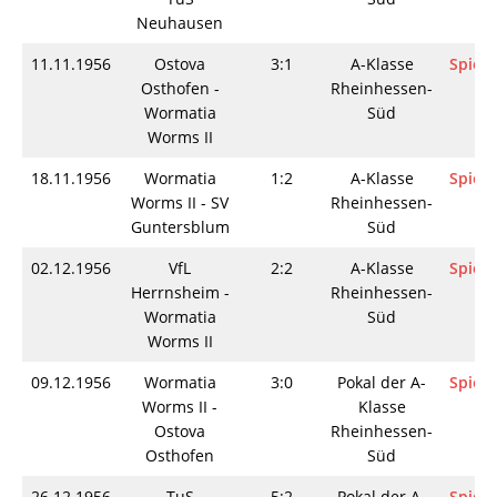
Neuhausen
11.11.1956
Ostova
3:1
A-Klasse
Spieli
Osthofen -
Rheinhessen-
Wormatia
Süd
Worms II
18.11.1956
Wormatia
1:2
A-Klasse
Spieli
Worms II - SV
Rheinhessen-
Guntersblum
Süd
02.12.1956
VfL
2:2
A-Klasse
Spieli
Herrnsheim -
Rheinhessen-
Wormatia
Süd
Worms II
09.12.1956
Wormatia
3:0
Pokal der A-
Spieli
Worms II -
Klasse
Ostova
Rheinhessen-
Osthofen
Süd
26.12.1956
TuS
5:2
Pokal der A-
Spieli