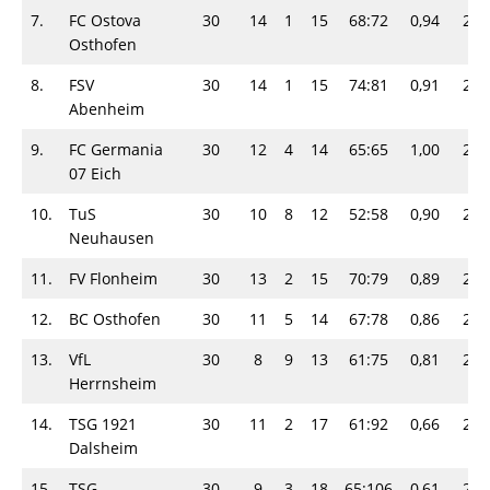
7.
FC Ostova
30
14
1
15
68:72
0,94
29-
Osthofen
8.
FSV
30
14
1
15
74:81
0,91
29-
Abenheim
9.
FC Germania
30
12
4
14
65:65
1,00
28-
07 Eich
10.
TuS
30
10
8
12
52:58
0,90
28-
Neuhausen
11.
FV Flonheim
30
13
2
15
70:79
0,89
28-
12.
BC Osthofen
30
11
5
14
67:78
0,86
27-
13.
VfL
30
8
9
13
61:75
0,81
25-
Herrnsheim
14.
TSG 1921
30
11
2
17
61:92
0,66
24-
Dalsheim
15.
TSG
30
9
3
18
65:106
0,61
21-