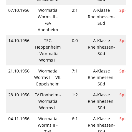
07.10.1956
Wormatia
2:1
A-Klasse
Spieli
Worms II -
Rheinhessen-
FSV
Süd
Abenheim
14.10.1956
TSG
0:0
A-Klasse
Spieli
Heppenheim
Rheinhessen-
- Wormatia
Süd
Worms II
21.10.1956
Wormatia
7:1
A-Klasse
Spieli
Worms II - VfL
Rheinhessen-
Eppelsheim
Süd
28.10.1956
FV Flonheim -
1:2
A-Klasse
Spieli
Wormatia
Rheinhessen-
Worms II
Süd
04.11.1956
Wormatia
6:1
A-Klasse
Spieli
Worms II -
Rheinhessen-
TuS
Süd