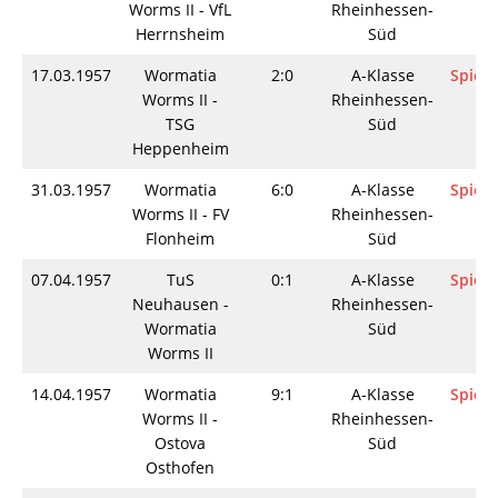
Worms II - VfL
Rheinhessen-
Herrnsheim
Süd
17.03.1957
Wormatia
2:0
A-Klasse
Spieli
Worms II -
Rheinhessen-
TSG
Süd
Heppenheim
31.03.1957
Wormatia
6:0
A-Klasse
Spieli
Worms II - FV
Rheinhessen-
Flonheim
Süd
07.04.1957
TuS
0:1
A-Klasse
Spieli
Neuhausen -
Rheinhessen-
Wormatia
Süd
Worms II
14.04.1957
Wormatia
9:1
A-Klasse
Spieli
Worms II -
Rheinhessen-
Ostova
Süd
Osthofen