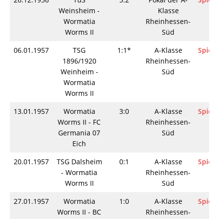
Weinsheim -
Klasse
Wormatia
Rheinhessen-
Worms II
Süd
06.01.1957
TSG
1:1*
A-Klasse
Spieli
1896/1920
Rheinhessen-
Weinheim -
Süd
Wormatia
Worms II
13.01.1957
Wormatia
3:0
A-Klasse
Spieli
Worms II - FC
Rheinhessen-
Germania 07
Süd
Eich
20.01.1957
TSG Dalsheim
0:1
A-Klasse
Spieli
- Wormatia
Rheinhessen-
Worms II
Süd
27.01.1957
Wormatia
1:0
A-Klasse
Spieli
Worms II - BC
Rheinhessen-