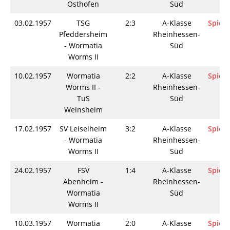
Osthofen
Süd
03.02.1957
TSG
2:3
A-Klasse
Spieli
Pfeddersheim
Rheinhessen-
- Wormatia
Süd
Worms II
10.02.1957
Wormatia
2:2
A-Klasse
Spieli
Worms II -
Rheinhessen-
TuS
Süd
Weinsheim
17.02.1957
SV Leiselheim
3:2
A-Klasse
Spieli
- Wormatia
Rheinhessen-
Worms II
Süd
24.02.1957
FSV
1:4
A-Klasse
Spieli
Abenheim -
Rheinhessen-
Wormatia
Süd
Worms II
10.03.1957
Wormatia
2:0
A-Klasse
Spieli