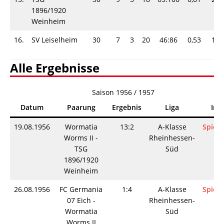
1896/1920
Weinheim
16.
SV Leiselheim
30
7
3
20
46:86
0,53
17-
Alle Ergebnisse
Saison 1956 / 1957
Datum
Paarung
Ergebnis
Liga
Inf
19.08.1956
Wormatia
13:2
A-Klasse
Spieli
Worms II -
Rheinhessen-
TSG
Süd
1896/1920
Weinheim
26.08.1956
FC Germania
1:4
A-Klasse
Spieli
07 Eich -
Rheinhessen-
Wormatia
Süd
Worms II