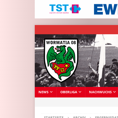
NEWS
OBERLIGA
NACHWUCHS
STARTSEITE
ARCHIV
ERGEBNISDA