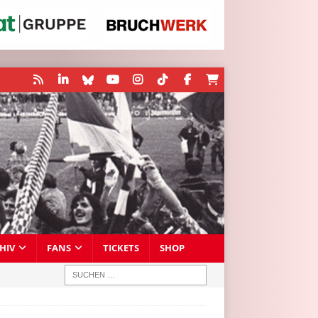
HIV
FANS
TICKETS
SHOP