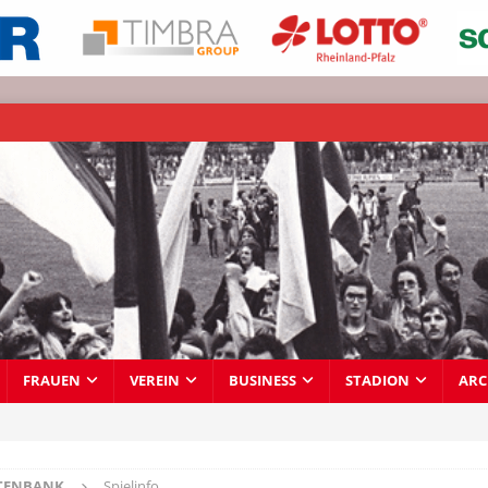
FRAUEN
VEREIN
BUSINESS
STADION
ARC
TENBANK
Spielinfo