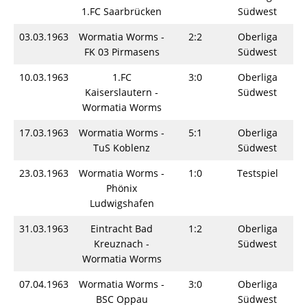
1.FC Saarbrücken
Südwest
03.03.1963
Wormatia Worms -
2:2
Oberliga
S
FK 03 Pirmasens
Südwest
10.03.1963
1.FC
3:0
Oberliga
S
Kaiserslautern -
Südwest
Wormatia Worms
17.03.1963
Wormatia Worms -
5:1
Oberliga
S
TuS Koblenz
Südwest
23.03.1963
Wormatia Worms -
1:0
Testspiel
S
Phönix
Ludwigshafen
31.03.1963
Eintracht Bad
1:2
Oberliga
S
Kreuznach -
Südwest
Wormatia Worms
07.04.1963
Wormatia Worms -
3:0
Oberliga
S
BSC Oppau
Südwest