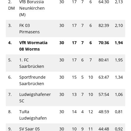
2.
VfB Borussia
30
17
7
6
64:30
2,13
DM
Neunkirchen
(M)
3.
FK 03
30
17
7
6
82:39
2,10
Pirmasens
4.
VfR Wormatia
30
17
7
6
70:36
1,94
08 Worms
5.
1. FC
30
17
6
7
80:41
1,95
Saarbrücken
6.
Sportfreunde
30
15
5
10
63:47
1,34
Saarbrücken
7.
Ludwigshafener
30
13
7
10
57:54
1,06
SC
8.
TuRa
30
14
4
12
48:59
0,81
Ludwigshafen
9.
SV Saar 05
30
10
9
11
44:48
0,92