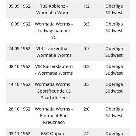
09.09.1962
TuS Koblenz -
1:2
Oberliga
S
Wormatia Worms
Südwest
16.09.1962
Wormatia Worms -
3:3
Oberliga
S
Ludwigshafener
Südwest
SC
24.09.1962
VfR Frankenthal -
0:7
Oberliga
S
Wormatia Worms
Südwest
08.10.1962
VfR Kaiserslautern
0:3
Oberliga
S
- Wormatia Worms
Südwest
14.10.1962
Wormatia Worms -
0:3
Oberliga
S
Sportfreunde 05
Südwest
Saarbrücken
28.10.1962
Wormatia Worms -
2:0
Oberliga
S
Eintracht Bad
Südwest
Kreuznach
03.11.1962
BSC Oppau -
2:2
Oberliga
S