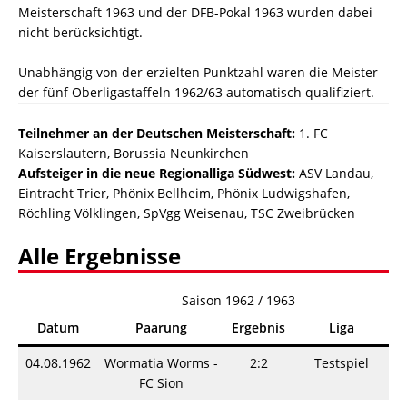
Meisterschaft 1963 und der DFB-Pokal 1963 wurden dabei
nicht berücksichtigt.
Unabhängig von der erzielten Punktzahl waren die Meister
der fünf Oberligastaffeln 1962/63 automatisch qualifiziert.
Teilnehmer an der Deutschen Meisterschaft:
1. FC
Kaiserslautern, Borussia Neunkirchen
Aufsteiger in die neue Regionalliga Südwest:
ASV Landau,
Eintracht Trier, Phönix Bellheim, Phönix Ludwigshafen,
Röchling Völklingen, SpVgg Weisenau, TSC Zweibrücken
Alle Ergebnisse
Saison 1962 / 1963
Datum
Paarung
Ergebnis
Liga
04.08.1962
Wormatia Worms -
2:2
Testspiel
S
FC Sion