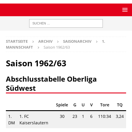
STARTSEITE
ARCHIV
SAISONARCHIV
1.
MANNSCHAFT
Saison 1962/63
Saison 1962/63
Abschlusstabelle Oberliga
Südwest
Spiele
G
U
V
Tore
TQ
P
1.
1. FC
30
23
1
6
110:34
3,24
DM
Kaiserslautern