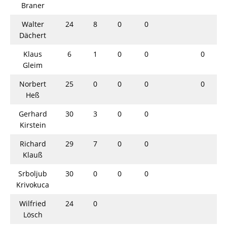
Braner
Walter
24
8
0
0
Dächert
Klaus
6
1
0
0
0
Gleim
Norbert
25
0
0
0
0
Heß
Gerhard
30
3
0
0
Kirstein
Richard
29
7
0
0
Klauß
Srboljub
30
0
0
0
Krivokuca
Wilfried
24
0
Lösch