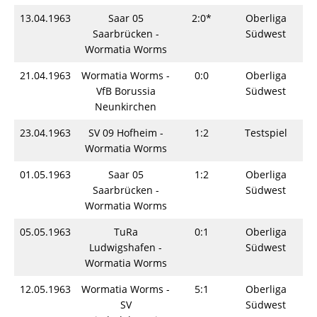
13.04.1963
Saar 05
2:0*
Oberliga
S
Saarbrücken -
Südwest
Wormatia Worms
21.04.1963
Wormatia Worms -
0:0
Oberliga
S
VfB Borussia
Südwest
Neunkirchen
23.04.1963
SV 09 Hofheim -
1:2
Testspiel
S
Wormatia Worms
01.05.1963
Saar 05
1:2
Oberliga
S
Saarbrücken -
Südwest
Wormatia Worms
05.05.1963
TuRa
0:1
Oberliga
S
Ludwigshafen -
Südwest
Wormatia Worms
12.05.1963
Wormatia Worms -
5:1
Oberliga
S
SV
Südwest