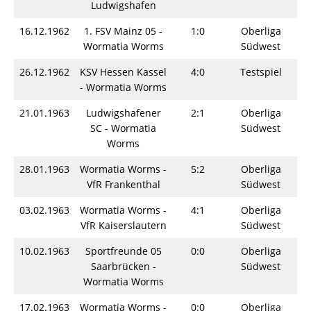
Ludwigshafen
16.12.1962
1. FSV Mainz 05 -
1:0
Oberliga
S
Wormatia Worms
Südwest
26.12.1962
KSV Hessen Kassel
4:0
Testspiel
S
- Wormatia Worms
21.01.1963
Ludwigshafener
2:1
Oberliga
S
SC - Wormatia
Südwest
Worms
28.01.1963
Wormatia Worms -
5:2
Oberliga
S
VfR Frankenthal
Südwest
03.02.1963
Wormatia Worms -
4:1
Oberliga
S
VfR Kaiserslautern
Südwest
10.02.1963
Sportfreunde 05
0:0
Oberliga
S
Saarbrücken -
Südwest
Wormatia Worms
17.02.1963
Wormatia Worms -
0:0
Oberliga
S