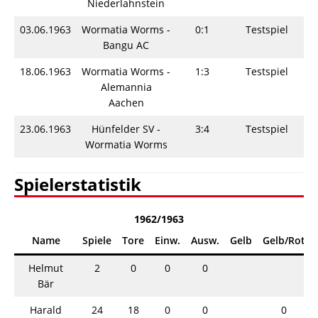
Niederlahnstein
03.06.1963
Wormatia Worms -
0:1
Testspiel
S
Bangu AC
18.06.1963
Wormatia Worms -
1:3
Testspiel
S
Alemannia
Aachen
23.06.1963
Hünfelder SV -
3:4
Testspiel
S
Wormatia Worms
Spielerstatistik
1962/1963
Name
Spiele
Tore
Einw.
Ausw.
Gelb
Gelb/Rot
Helmut
2
0
0
0
Bär
Harald
24
18
0
0
0