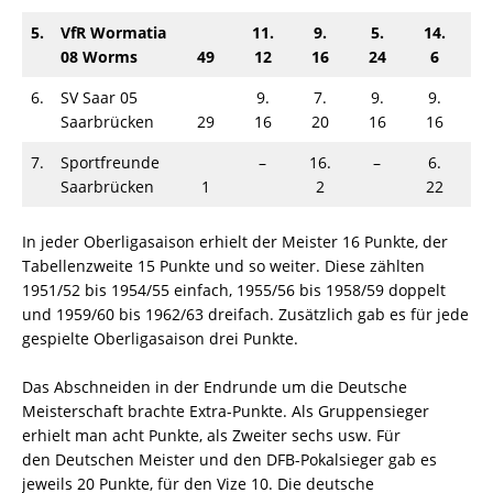
5.
VfR Wormatia
11.
9.
5.
14.
7
08 Worms
49
12
16
24
6
3
6.
SV Saar 05
9.
7.
9.
9.
9
Saarbrücken
29
16
20
16
16
2
7.
Sportfreunde
–
16.
–
6.
1
Saarbrücken
1
2
22
2
In jeder Oberligasaison erhielt der Meister 16 Punkte, der
Tabellenzweite 15 Punkte und so weiter. Diese zählten
1951/52 bis 1954/55 einfach, 1955/56 bis 1958/59 doppelt
und 1959/60 bis 1962/63 dreifach. Zusätzlich gab es für jede
gespielte Oberligasaison drei Punkte.
Das Abschneiden in der Endrunde um die Deutsche
Meisterschaft brachte Extra-Punkte. Als Gruppensieger
erhielt man acht Punkte, als Zweiter sechs usw. Für
den Deutschen Meister und den DFB-Pokalsieger gab es
jeweils 20 Punkte, für den Vize 10. Die deutsche