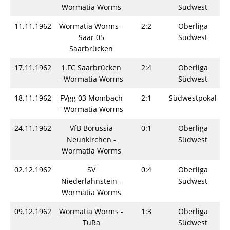
Wormatia Worms
Südwest
11.11.1962
Wormatia Worms -
2:2
Oberliga
S
Saar 05
Südwest
Saarbrücken
17.11.1962
1.FC Saarbrücken
2:4
Oberliga
S
- Wormatia Worms
Südwest
18.11.1962
FVgg 03 Mombach
2:1
Südwestpokal
S
- Wormatia Worms
24.11.1962
VfB Borussia
0:1
Oberliga
S
Neunkirchen -
Südwest
Wormatia Worms
02.12.1962
SV
0:4
Oberliga
S
Niederlahnstein -
Südwest
Wormatia Worms
09.12.1962
Wormatia Worms -
1:3
Oberliga
S
TuRa
Südwest