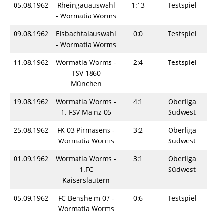
05.08.1962
Rheingauauswahl
1:13
Testspiel
S
- Wormatia Worms
09.08.1962
Eisbachtalauswahl
0:0
Testspiel
S
- Wormatia Worms
11.08.1962
Wormatia Worms -
2:4
Testspiel
S
TSV 1860
München
19.08.1962
Wormatia Worms -
4:1
Oberliga
S
1. FSV Mainz 05
Südwest
25.08.1962
FK 03 Pirmasens -
3:2
Oberliga
S
Wormatia Worms
Südwest
01.09.1962
Wormatia Worms -
3:1
Oberliga
S
1.FC
Südwest
Kaiserslautern
05.09.1962
FC Bensheim 07 -
0:6
Testspiel
S
Wormatia Worms