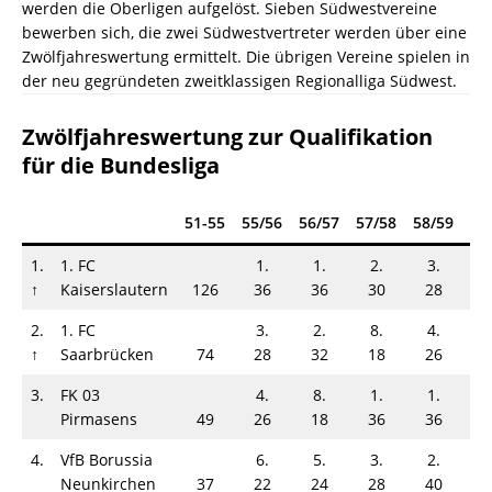
werden die Oberligen aufgelöst. Sieben Südwestvereine
bewerben sich, die zwei Südwestvertreter werden über eine
Zwölfjahreswertung ermittelt. Die übrigen Vereine spielen in
der neu gegründeten zweitklassigen Regionalliga Südwest.
Zwölfjahreswertung zur Qualifikation
für die Bundesliga
51-55
55/56
56/57
57/58
58/59
59
1.
1. FC
1.
1.
2.
3.
5
↑
Kaiserslautern
126
36
36
30
28
3
2.
1. FC
3.
2.
8.
4.
3
↑
Saarbrücken
74
28
32
18
26
4
3.
FK 03
4.
8.
1.
1.
1
Pirmasens
49
26
18
36
36
5
4.
VfB Borussia
6.
5.
3.
2.
2
Neunkirchen
37
22
24
28
40
4