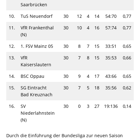
Saarbrücken
10.
TuS Neuendorf
30
12
4
14
54:70
0,77
11.
VfR Frankenthal
30
10
4
16
57:74
0,77
(N)
12.
1. FSV Mainz 05
30
8
7
15
33:51
0,65
13.
VfR
30
7
8
15
35:53
0,66
Kaiserslautern
14.
BSC Oppau
30
9
4
17
43:66
0,65
15.
SG Eintracht
30
7
5
18
35:56
0,62
Bad Kreuznach
16.
SV
30
0
3
27
19:136
0,14
Niederlahnstein
(N)
Durch die Einführung der Bundesliga zur neuen Saison