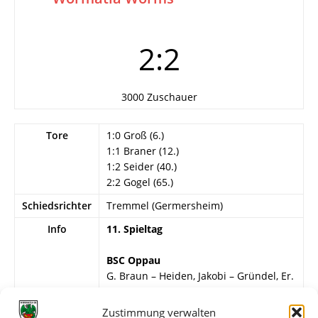
2:2
3000 Zuschauer
Tore
1:0 Groß (6.)
1:1 Braner (12.)
1:2 Seider (40.)
2:2 Gogel (65.)
Schiedsrichter
Tremmel (Germersheim)
Info
11. Spieltag
BSC Oppau
G. Braun – Heiden, Jakobi – Gründel, Er.
Eberspach, Bachner – Münch, K.H.
Braun, Gogel, Groß, Kuntz.
Zustimmung verwalten