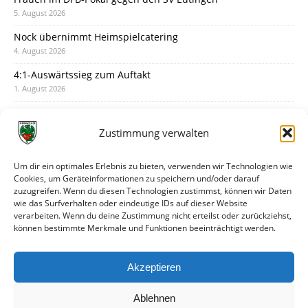
5. August 2026
Nock übernimmt Heimspielcatering
4. August 2026
4:1-Auswärtssieg zum Auftakt
1. August 2026
Pokal: Wormatia muss zu Schott Mainz
31. Juli 2026
Zustimmung verwalten
Wormatia trauert um Jürgen Dinger
30. Juli 2026
Um dir ein optimales Erlebnis zu bieten, verwenden wir Technologien wie
Cookies, um Geräteinformationen zu speichern und/oder darauf
Deine Spielminute: 89+1
zuzugreifen. Wenn du diesen Technologien zustimmst, können wir Daten
28. Juli 2026
wie das Surfverhalten oder eindeutige IDs auf dieser Website
verarbeiten. Wenn du deine Zustimmung nicht erteilst oder zurückziehst,
Neuer Rückensponsor
können bestimmte Merkmale und Funktionen beeinträchtigt werden.
28. Juli 2026
Neue Podcast-Folge: So tickt Björn!
Akzeptieren
27. Juli 2026
Ablehnen