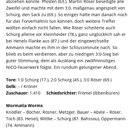
abziehen konnte  Pfosten (63.). Martin Röser beseitigte alle
Zweifel und machte mit dem 3:0, maßgenau angespielt von
Schürg, den Sack zu (69.). So einiges hätte man danach noch
für das Torverhältnis tun können, doch weitere Treffer
wollten einfach nicht fallen. Wie Röser scheiterte auch
Schürg alleine vor Kleinheider (78.), ganz unglücklich sah er
bei Henels Flanke aus (87.) und der eingewechselte
Ammann machte es ihm in der Schlussminute nach. So
blieb es beim verdienten, aber zu niedrigen 3:0-Sieg bei
guter Stimmung, dem als Ausklang ein zwölfminütiges
NICO-Feuerwerk folgte. Ein rundum gelungener Abend.
Tore:
1:0 Schürg (17.), 2:0 Schürg (45.), 3:0 Röser (69.)
Gelb:
– / Kröner
Zuschauer:
1.410
Schiedsrichter:
Frömel (Ibbenbüren)
Wormatia Worms
Knödler – Böcher, Rösner, Metzger, Bauer – Abele – Röser,
Toch (83. Henel), Wittke – Schürg (87. Bahssou), Oppermann
(74. Ammann).