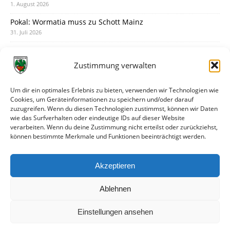
1. August 2026
Pokal: Wormatia muss zu Schott Mainz
31. Juli 2026
Wormatia trauert um Jürgen Dinger
30. Juli 2026
Zustimmung verwalten
Deine Spielminute: 89+1
28. Juli 2026
Um dir ein optimales Erlebnis zu bieten, verwenden wir Technologien wie
Cookies, um Geräteinformationen zu speichern und/oder darauf
Neuer Rückensponsor
zuzugreifen. Wenn du diesen Technologien zustimmst, können wir Daten
28. Juli 2026
wie das Surfverhalten oder eindeutige IDs auf dieser Website
verarbeiten. Wenn du deine Zustimmung nicht erteilst oder zurückziehst,
Neue Podcast-Folge: So tickt Björn!
können bestimmte Merkmale und Funktionen beeinträchtigt werden.
27. Juli 2026
Eindrücke vom Stadionfest
Akzeptieren
27. Juli 2026
Ablehnen
Einstellungen ansehen