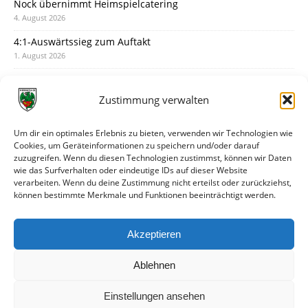
Nock übernimmt Heimspielcatering
4. August 2026
4:1-Auswärtssieg zum Auftakt
1. August 2026
Pokal: Wormatia muss zu Schott Mainz
31. Juli 2026
Zustimmung verwalten
Wormatia trauert um Jürgen Dinger
30. Juli 2026
Um dir ein optimales Erlebnis zu bieten, verwenden wir Technologien wie
Cookies, um Geräteinformationen zu speichern und/oder darauf
Deine Spielminute: 89+1
zuzugreifen. Wenn du diesen Technologien zustimmst, können wir Daten
28. Juli 2026
wie das Surfverhalten oder eindeutige IDs auf dieser Website
verarbeiten. Wenn du deine Zustimmung nicht erteilst oder zurückziehst,
Neuer Rückensponsor
können bestimmte Merkmale und Funktionen beeinträchtigt werden.
28. Juli 2026
Neue Podcast-Folge: So tickt Björn!
Akzeptieren
27. Juli 2026
Ablehnen
Einstellungen ansehen