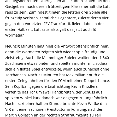
abstiegsbedrohten Oberligisten aus. Zudem schien bei den
Gastgebern nach deren frühzeitigem Klassenerhalt die Luft
raus zu sein. Zumindest gingen die letzten drei Spiele alle
frühzeitig verloren, sämtliche Gegentore, zuletzt deren vier
gegen den Vorletzten FSV Frankfurt II, fielen dabei in der
ersten Halbzeit. Luft raus also, galt das jetzt auch für
Wormatia?
Neunzig Minuten lang hieß die Antwort offensichtlich nein,
denn die Wormaten zeigten sich wieder spielfreudig und
zielstrebig. Auch die Memminger Spieler wollten den 1.340
Zuschauern etwas bieten und spielten munter mit, sodass
sich ein flottes Spiel entwickelte, wenn auch zunächst ohne
Torchancen. Nach 22 Minuten hat Maximilian Knuth die
ersten Gelegenheiten für den FCM mit einer Doppelchance.
Sein Kopfball gegen die Laufrichtung Kevin Knödlers
verfehlte das Tor um zwei Handbreiten, der Schuss aus
spitzem Winkel kurz danach war dagegen zu ungefährlich.
Nach exakt einer halben Stunde brachte Kevin Wittke den
VfR mit einem schönen Freistoßtor in Führung, nachdem
Martin Gollasch an der rechten Strafraumkante zu Fall