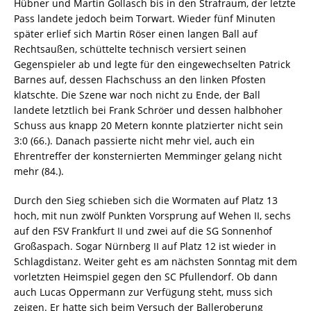
Hübner und Martin Gollasch bis in den Strafraum, der letzte
Pass landete jedoch beim Torwart. Wieder fünf Minuten
später erlief sich Martin Röser einen langen Ball auf
Rechtsaußen, schüttelte technisch versiert seinen
Gegenspieler ab und legte für den eingewechselten Patrick
Barnes auf, dessen Flachschuss an den linken Pfosten
klatschte. Die Szene war noch nicht zu Ende, der Ball
landete letztlich bei Frank Schröer und dessen halbhoher
Schuss aus knapp 20 Metern konnte platzierter nicht sein 
3:0 (66.). Danach passierte nicht mehr viel, auch ein
Ehrentreffer der konsternierten Memminger gelang nicht
mehr (84.).
Durch den Sieg schieben sich die Wormaten auf Platz 13
hoch, mit nun zwölf Punkten Vorsprung auf Wehen II, sechs
auf den FSV Frankfurt II und zwei auf die SG Sonnenhof
Großaspach. Sogar Nürnberg II auf Platz 12 ist wieder in
Schlagdistanz. Weiter geht es am nächsten Sonntag mit dem
vorletzten Heimspiel gegen den SC Pfullendorf. Ob dann
auch Lucas Oppermann zur Verfügung steht, muss sich
zeigen. Er hatte sich beim Versuch der Balleroberung