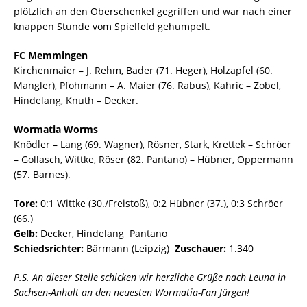
plötzlich an den Oberschenkel gegriffen und war nach einer
knappen Stunde vom Spielfeld gehumpelt.
FC Memmingen
Kirchenmaier – J. Rehm, Bader (71. Heger), Holzapfel (60.
Mangler), Pfohmann – A. Maier (76. Rabus), Kahric – Zobel,
Hindelang, Knuth – Decker.
Wormatia Worms
Knödler – Lang (69. Wagner), Rösner, Stark, Krettek – Schröer
– Gollasch, Wittke, Röser (82. Pantano) – Hübner, Oppermann
(57. Barnes).
Tore:
0:1 Wittke (30./Freistoß), 0:2 Hübner (37.), 0:3 Schröer
(66.)
Gelb:
Decker, Hindelang  Pantano
Schiedsrichter:
Bärmann (Leipzig)
Zuschauer:
1.340
P.S. An dieser Stelle schicken wir herzliche Grüße nach Leuna in
Sachsen-Anhalt an den neuesten Wormatia-Fan Jürgen!