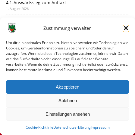
4:1-Auswärtssieg zum Auftakt
1. August 2026
Pokal: Wormatia muss zu Schott Mainz
31. Juli 2026
Zustimmung verwalten
Wormatia trauert um Jürgen Dinger
30. Juli 2026
Um dir ein optimales Erlebnis zu bieten, verwenden wir Technologien wie
Cookies, um Geräteinformationen zu speichern und/oder darauf
Deine Spielminute: 89+1
zuzugreifen. Wenn du diesen Technologien zustimmst, können wir Daten
28. Juli 2026
wie das Surfverhalten oder eindeutige IDs auf dieser Website
verarbeiten. Wenn du deine Zustimmung nicht erteilst oder zurückziehst,
Neuer Rückensponsor
können bestimmte Merkmale und Funktionen beeinträchtigt werden.
28. Juli 2026
Neue Podcast-Folge: So tickt Björn!
Akzeptieren
27. Juli 2026
Ablehnen
Einstellungen ansehen
Cookie-Richtlinie
Datenschutzerklärung
Impressum
© VfR Wormatia Worms