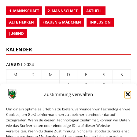
1. MANNSCHAFT
2. MANNSCHAFT
AKTUELL
ALTE HERREN
FRAUEN & MÄDCHEN
INKLUSION
JUGEND
KALENDER
AUGUST 2024
M
D
M
D
F
S
S
1
2
3
4
Zustimmung verwalten
5
6
7
8
9
10
11
12
13
14
15
16
17
18
Um dir ein optimales Erlebnis zu bieten, verwenden wir Technologien wie
Cookies, um Geräteinformationen zu speichern und/oder darauf
19
20
21
22
23
24
25
zuzugreifen. Wenn du diesen Technologien zustimmst, können wir Daten
26
27
28
29
30
31
wie das Surfverhalten oder eindeutige IDs auf dieser Website
verarbeiten. Wenn du deine Zustimmung nicht erteilst oder zurückziehst,
« Juli
Sep. »
können bestimmte Merkmale und Funktionen beeinträchtigt werden.