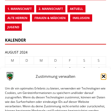
1. MANNSCHAFT
2. MANNSCHAFT
AKTUELL
ALTE HERREN
FRAUEN & MÄDCHEN
INKLUSION
JUGEND
KALENDER
AUGUST 2024
M
D
M
D
F
S
S
1
2
3
4
Zustimmung verwalten
5
6
7
8
9
10
11
12
13
14
15
16
17
18
Um dir ein optimales Erlebnis zu bieten, verwenden wir Technologien wie
Cookies, um Geräteinformationen zu speichern und/oder darauf
19
20
21
22
23
24
25
zuzugreifen. Wenn du diesen Technologien zustimmst, können wir Daten
26
27
28
29
30
31
wie das Surfverhalten oder eindeutige IDs auf dieser Website
verarbeiten. Wenn du deine Zustimmung nicht erteilst oder zurückziehst,
« Juli
Sep. »
können bestimmte Merkmale und Funktionen beeinträchtigt werden.