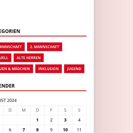
EGORIEN
MANNSCHAFT
2. MANNSCHAFT
UELL
ALTE HERREN
UEN & MÄDCHEN
INKLUSION
JUGEND
ENDER
ST 2024
D
M
D
F
S
S
1
2
3
4
6
7
8
9
10
11