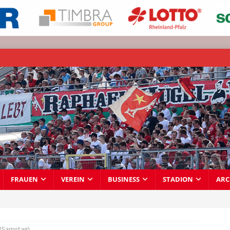
FRAUEN
VEREIN
BUSINESS
STADION
ARC
 (Samstag)