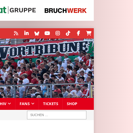
HIV
FANS
TICKETS
SHOP