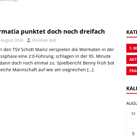
matia punktet doch noch dreifach
KAT
. August 2024
Christian Bub
1. 
 den TSV Schott Mainz verspielen die Wormaten in der
ssphase eine 2:0-Führung, schlagen in der 95. Minute
AKT
dann doch noch einmal zu. Spielbericht Benny Früh bot
leiche Mannschaft auf wie am siegreichen
[…]
FRA
KAL
AUGU
M
5