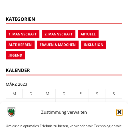
KATEGORIEN
1. MANNSCHAFT
2. MANNSCHAFT
AKTUELL
ALTE HERREN
FRAUEN & MÄDCHEN
INKLUSION
JUGEND
KALENDER
MÄRZ 2023
M
D
M
D
F
S
S
1
2
3
4
5
Zustimmung verwalten
6
7
8
9
10
11
12
13
14
15
16
17
18
19
Um dir ein optimales Erlebnis zu bieten, verwenden wir Technologien wie