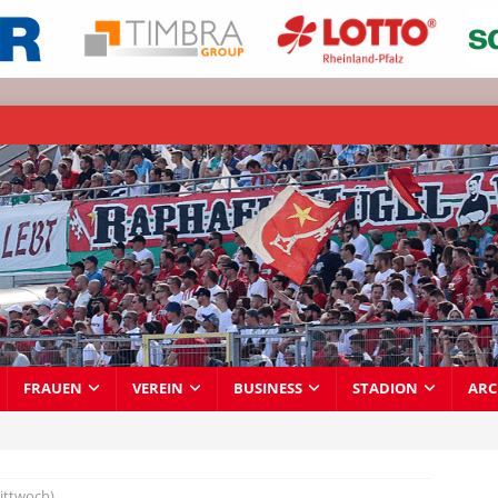
FRAUEN
VEREIN
BUSINESS
STADION
ARC
ittwoch)