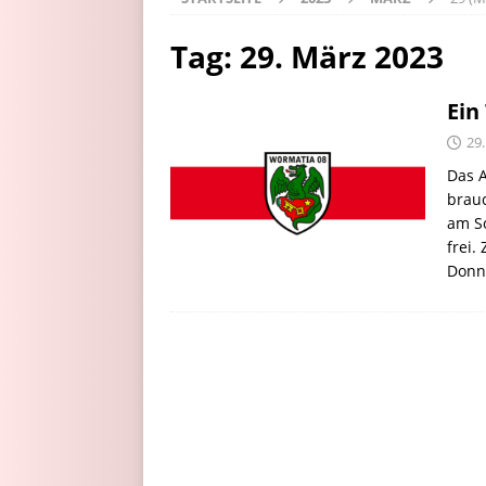
Tag:
29. März 2023
Ein
29
Das A
brauc
am So
frei.
Donn