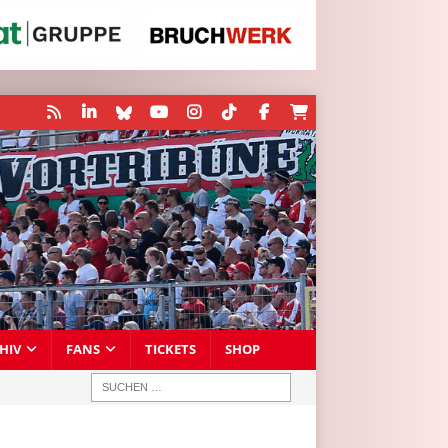
HIV
FANS
TICKETS
SHOP