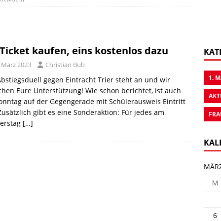
 Ticket kaufen, eins kostenlos dazu
KAT
. März 2023
Christian Bub
1. 
bstiegsduell gegen Eintracht Trier steht an und wir
hen Eure Unterstützung! Wie schon berichtet, ist auch
AKT
nntag auf der Gegengerade mit Schülerausweis Eintritt
 Zusätzlich gibt es eine Sonderaktion: Für jedes am
FRA
erstag
[…]
KAL
MÄRZ
M
6