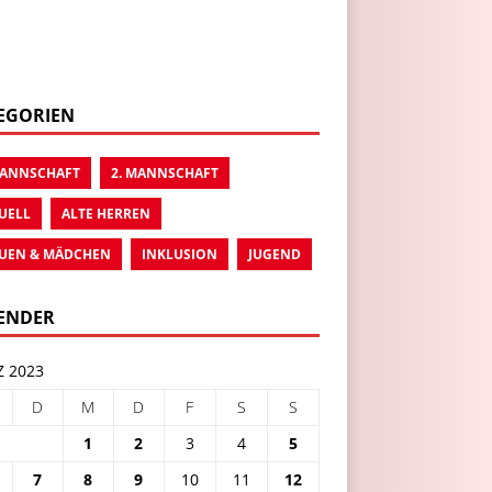
EGORIEN
MANNSCHAFT
2. MANNSCHAFT
UELL
ALTE HERREN
UEN & MÄDCHEN
INKLUSION
JUGEND
ENDER
 2023
D
M
D
F
S
S
1
2
3
4
5
7
8
9
10
11
12