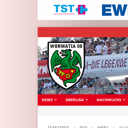
NEWS
OBERLIGA
NACHWUCHS
STARTSEITE
2023
MÄRZ
29 (M