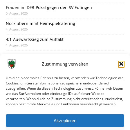
Frauen im DFB-Pokal gegen den SV Eutingen
5. August 2026
Nock übernimmt Heimspielcatering
4. August 2026
4:1-Auswärtssieg zum Auftakt
1. August 2026
Pokal: Wormatia muss zu Schott Mainz
31. Juli 2026
Zustimmung verwalten
Wormatia trauert um Jürgen Dinger
30. Juli 2026
Um dir ein optimales Erlebnis zu bieten, verwenden wir Technologien wie
Cookies, um Geräteinformationen zu speichern und/oder darauf
Deine Spielminute: 89+1
zuzugreifen. Wenn du diesen Technologien zustimmst, können wir Daten
28. Juli 2026
wie das Surfverhalten oder eindeutige IDs auf dieser Website
verarbeiten. Wenn du deine Zustimmung nicht erteilst oder zurückziehst,
Neuer Rückensponsor
können bestimmte Merkmale und Funktionen beeinträchtigt werden.
28. Juli 2026
Neue Podcast-Folge: So tickt Björn!
Akzeptieren
27. Juli 2026