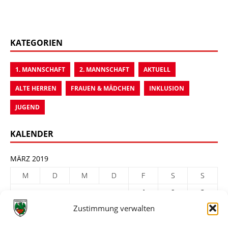
KATEGORIEN
1. MANNSCHAFT
2. MANNSCHAFT
AKTUELL
ALTE HERREN
FRAUEN & MÄDCHEN
INKLUSION
JUGEND
KALENDER
MÄRZ 2019
M
D
M
D
F
S
S
1
2
3
Zustimmung verwalten
4
5
6
7
8
9
10
11
12
13
14
15
16
17