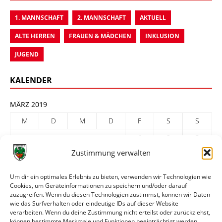
1. MANNSCHAFT
2. MANNSCHAFT
AKTUELL
ALTE HERREN
FRAUEN & MÄDCHEN
INKLUSION
JUGEND
KALENDER
MÄRZ 2019
M
D
M
D
F
S
S
1
2
3
Zustimmung verwalten
4
5
6
7
8
9
10
11
12
13
14
15
16
17
Um dir ein optimales Erlebnis zu bieten, verwenden wir Technologien wie
Cookies, um Geräteinformationen zu speichern und/oder darauf
18
19
20
21
22
23
24
zuzugreifen. Wenn du diesen Technologien zustimmst, können wir Daten
25
26
27
28
29
30
31
wie das Surfverhalten oder eindeutige IDs auf dieser Website
verarbeiten. Wenn du deine Zustimmung nicht erteilst oder zurückziehst,
« Feb.
Apr. »
können bestimmte Merkmale und Funktionen beeinträchtigt werden.