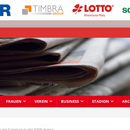
FRAUEN
VEREIN
BUSINESS
STADION
ARC
i am Samstag in der EWR-Arena