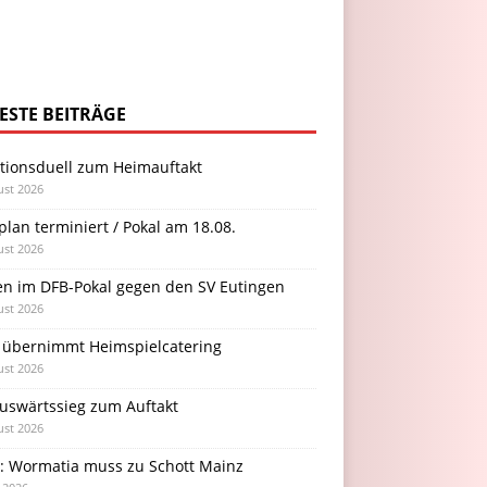
ESTE BEITRÄGE
itionsduell zum Heimauftakt
ust 2026
plan terminiert / Pokal am 18.08.
ust 2026
en im DFB-Pokal gegen den SV Eutingen
ust 2026
 übernimmt Heimspielcatering
ust 2026
Auswärtssieg zum Auftakt
ust 2026
l: Wormatia muss zu Schott Mainz