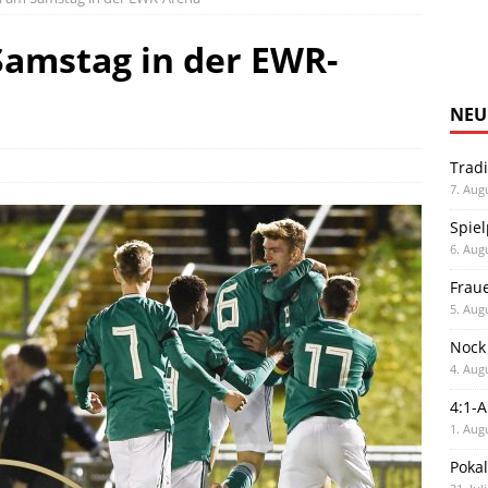
Samstag in der EWR-
NEU
Trad
7. Aug
Spiel
6. Aug
Frau
5. Aug
Nock
4. Aug
4:1-
1. Aug
Poka