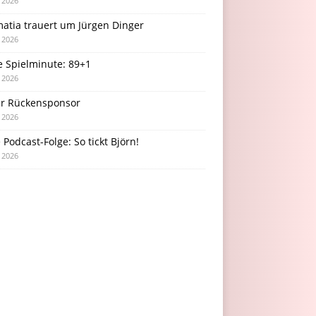
i 2026
atia trauert um Jürgen Dinger
i 2026
e Spielminute: 89+1
i 2026
r Rückensponsor
i 2026
Podcast-Folge: So tickt Björn!
i 2026