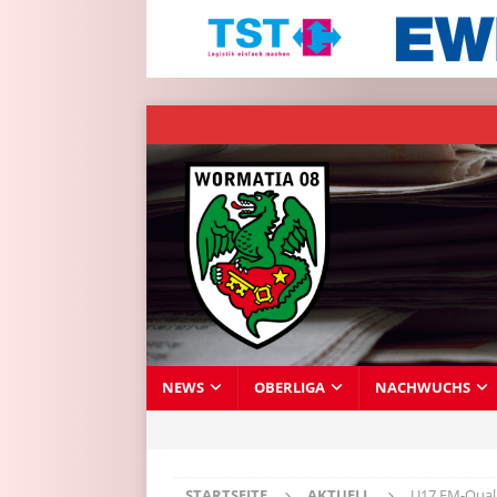
NEWS
OBERLIGA
NACHWUCHS
STARTSEITE
AKTUELL
U17 EM-Qual