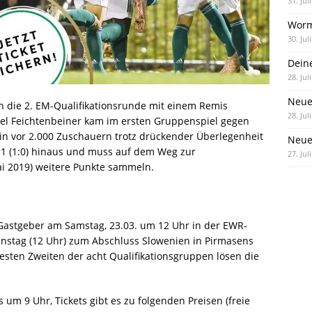
31. Jul
Worm
30. Jul
Dein
28. Jul
Neue
n die 2. EM-Qualifikationsrunde mit einem Remis
28. Jul
ael Feichtenbeiner kam im ersten Gruppenspiel gegen
in vor 2.000 Zuschauern trotz drückender Überlegenheit
Neue 
:1 (1:0) hinaus und muss auf dem Weg zur
27. Jul
Mai 2019) weitere Punkte sammeln.
astgeber am Samstag, 23.03. um 12 Uhr in der EWR-
enstag (12 Uhr) zum Abschluss Slowenien in Pirmasens
besten Zweiten der acht Qualifikationsgruppen lösen die
um 9 Uhr, Tickets gibt es zu folgenden Preisen (freie