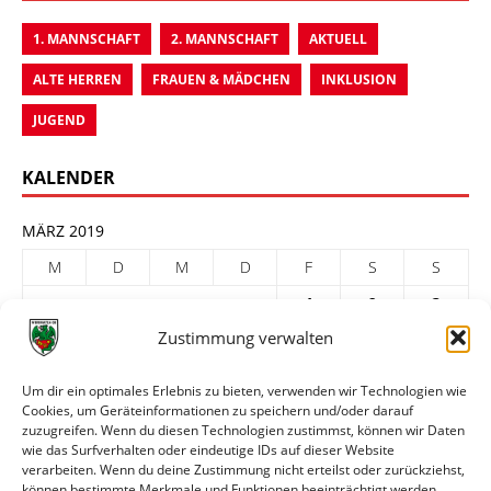
1. MANNSCHAFT
2. MANNSCHAFT
AKTUELL
ALTE HERREN
FRAUEN & MÄDCHEN
INKLUSION
JUGEND
KALENDER
MÄRZ 2019
M
D
M
D
F
S
S
1
2
3
Zustimmung verwalten
4
5
6
7
8
9
10
11
12
13
14
15
16
17
Um dir ein optimales Erlebnis zu bieten, verwenden wir Technologien wie
Cookies, um Geräteinformationen zu speichern und/oder darauf
18
19
20
21
22
23
24
zuzugreifen. Wenn du diesen Technologien zustimmst, können wir Daten
25
26
27
28
29
30
31
wie das Surfverhalten oder eindeutige IDs auf dieser Website
verarbeiten. Wenn du deine Zustimmung nicht erteilst oder zurückziehst,
« Feb.
Apr. »
können bestimmte Merkmale und Funktionen beeinträchtigt werden.