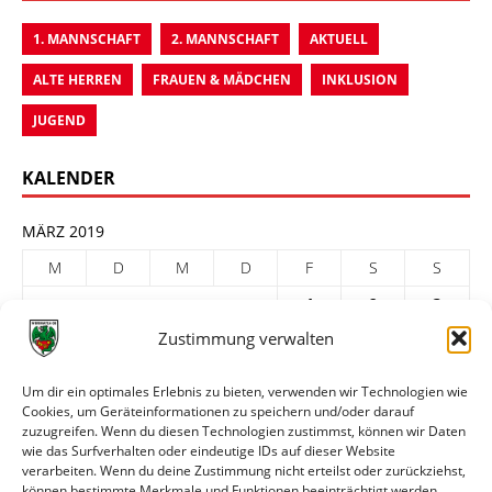
1. MANNSCHAFT
2. MANNSCHAFT
AKTUELL
ALTE HERREN
FRAUEN & MÄDCHEN
INKLUSION
JUGEND
KALENDER
MÄRZ 2019
M
D
M
D
F
S
S
1
2
3
Zustimmung verwalten
4
5
6
7
8
9
10
11
12
13
14
15
16
17
Um dir ein optimales Erlebnis zu bieten, verwenden wir Technologien wie
Cookies, um Geräteinformationen zu speichern und/oder darauf
18
19
20
21
22
23
24
zuzugreifen. Wenn du diesen Technologien zustimmst, können wir Daten
25
26
27
28
29
30
31
wie das Surfverhalten oder eindeutige IDs auf dieser Website
verarbeiten. Wenn du deine Zustimmung nicht erteilst oder zurückziehst,
« Feb.
Apr. »
können bestimmte Merkmale und Funktionen beeinträchtigt werden.