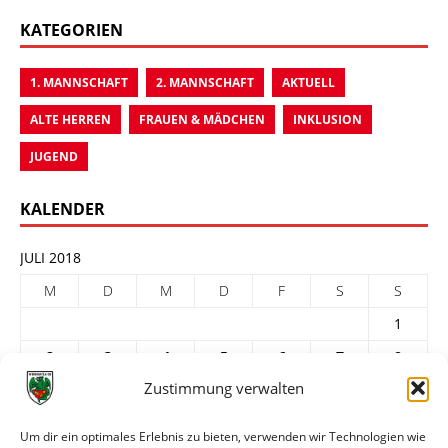
KATEGORIEN
1. MANNSCHAFT
2. MANNSCHAFT
AKTUELL
ALTE HERREN
FRAUEN & MÄDCHEN
INKLUSION
JUGEND
KALENDER
JULI 2018
M
D
M
D
F
S
S
1
2
3
4
5
6
7
8
Zustimmung verwalten
9
10
11
12
13
14
15
16
17
18
19
20
21
22
Um dir ein optimales Erlebnis zu bieten, verwenden wir Technologien wie