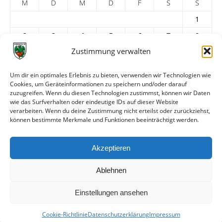
M
D
M
D
F
S
S
1
2
3
4
5
6
7
8
Zustimmung verwalten
9
10
11
12
13
14
15
16
17
18
19
20
21
22
Um dir ein optimales Erlebnis zu bieten, verwenden wir Technologien wie
Cookies, um Geräteinformationen zu speichern und/oder darauf
23
24
25
26
27
28
29
zuzugreifen. Wenn du diesen Technologien zustimmst, können wir Daten
30
31
wie das Surfverhalten oder eindeutige IDs auf dieser Website
verarbeiten. Wenn du deine Zustimmung nicht erteilst oder zurückziehst,
« Juni
Aug. »
können bestimmte Merkmale und Funktionen beeinträchtigt werden.
ARCHIV
Akzeptieren
Ablehnen
Einstellungen ansehen
Cookie-Richtlinie
Datenschutzerklärung
Impressum
© VfR Wormatia Worms