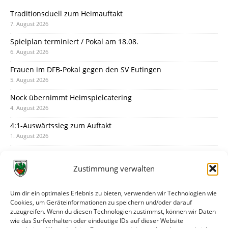
Traditionsduell zum Heimauftakt
7. August 2026
Spielplan terminiert / Pokal am 18.08.
6. August 2026
Frauen im DFB-Pokal gegen den SV Eutingen
5. August 2026
Nock übernimmt Heimspielcatering
4. August 2026
4:1-Auswärtssieg zum Auftakt
1. August 2026
Pokal: Wormatia muss zu Schott Mainz
31. Juli 2026
Zustimmung verwalten
Wormatia trauert um Jürgen Dinger
30. Juli 2026
Um dir ein optimales Erlebnis zu bieten, verwenden wir Technologien wie
Cookies, um Geräteinformationen zu speichern und/oder darauf
Deine Spielminute: 89+1
zuzugreifen. Wenn du diesen Technologien zustimmst, können wir Daten
28. Juli 2026
wie das Surfverhalten oder eindeutige IDs auf dieser Website