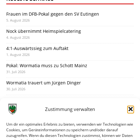
Frauen im DFB-Pokal gegen den SV Eutingen
5. August 2026
Nock übernimmt Heimspielcatering
4. August 2026
4:1-Auswärtssieg zum Auftakt
1. August 2026
Pokal: Wormatia muss zu Schott Mainz
31. Juli 2026
Wormatia trauert um Jürgen Dinger
30. Juli 2026
Deine Spielminute: 89+1
28. Juli 2026
Zustimmung verwalten
Neuer Rückensponsor
28. Juli 2026
Um dir ein optimales Erlebnis zu bieten, verwenden wir Technologien wie
Cookies, um Geräteinformationen zu speichern und/oder darauf
Neue Podcast-Folge: So tickt Björn!
zuzugreifen. Wenn du diesen Technologien zustimmst, können wir Daten