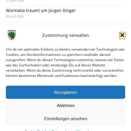
31. Juli 2026
Wormatia trauert um Jürgen Dinger
30. Juli 2026
Deine Spielminute: 89+1
28. Juli 2026
Zustimmung verwalten
Neuer Rückensponsor
28. Juli 2026
Um dir ein optimales Erlebnis zu bieten, verwenden wir Technologien wie
Cookies, um Geräteinformationen zu speichern und/oder darauf
Neue Podcast-Folge: So tickt Björn!
zuzugreifen. Wenn du diesen Technologien zustimmst, können wir Daten
27. Juli 2026
wie das Surfverhalten oder eindeutige IDs auf dieser Website
verarbeiten. Wenn du deine Zustimmung nicht erteilst oder zurückziehst,
Eindrücke vom Stadionfest
können bestimmte Merkmale und Funktionen beeinträchtigt werden.
27. Juli 2026
Unterhaltsamer Abschlusstest mit später Niederlage
Akzeptieren
25. Juli 2026
Ablehnen
Einstellungen ansehen