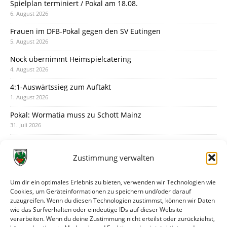
Spielplan terminiert / Pokal am 18.08.
6. August 2026
Frauen im DFB-Pokal gegen den SV Eutingen
5. August 2026
Nock übernimmt Heimspielcatering
4. August 2026
4:1-Auswärtssieg zum Auftakt
1. August 2026
Pokal: Wormatia muss zu Schott Mainz
31. Juli 2026
Wormatia trauert um Jürgen Dinger
30. Juli 2026
Zustimmung verwalten
Deine Spielminute: 89+1
28. Juli 2026
Um dir ein optimales Erlebnis zu bieten, verwenden wir Technologien wie
Cookies, um Geräteinformationen zu speichern und/oder darauf
Neuer Rückensponsor
zuzugreifen. Wenn du diesen Technologien zustimmst, können wir Daten
28. Juli 2026
wie das Surfverhalten oder eindeutige IDs auf dieser Website
verarbeiten. Wenn du deine Zustimmung nicht erteilst oder zurückziehst,
Neue Podcast-Folge: So tickt Björn!