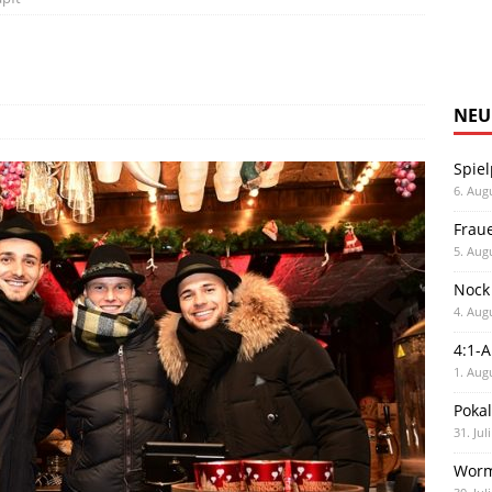
NEU
Spiel
6. Aug
Frau
5. Aug
Nock
4. Aug
4:1-
1. Aug
Poka
31. Jul
Worm