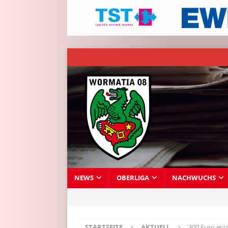
NEWS
OBERLIGA
NACHWUCHS
STARTSEITE
AKTUELL
300 Euro erz