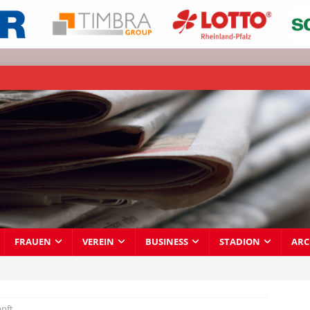
FRAUEN
VEREIN
BUSINESS
STADION
ARC
apft