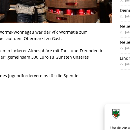
30. Jul
Dein
28. Jul
Neue
s Worms-Wonnegau war der VfR Wormatia zum
28. Jul
er auf dem Obermarkt zu Gast.
Neue 
27. Jul
men in lockerer Atmosphäre mit Fans und Freunden ins
uer" gemeinsam 300 Euro zu Gunsten unseres
Eind
27. Jul
es Jugendfördervereins für die Spende!
Um dir ein 