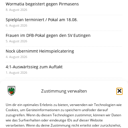
Wormatia begeistert gegen Pirmasens
8. August 2026
Spielplan terminiert / Pokal am 18.08.
6. August 2026
Frauen im DFB-Pokal gegen den SV Eutingen
5. August 2026
Nock übernimmt Heimspielcatering
4. August 2026
4:1-Auswärtssieg zum Auftakt
1. August 2026
Pokal: Wormatia muss zu Schott Mainz
31. Juli 2026
Zustimmung verwalten
Wormatia trauert um Jürgen Dinger
30. Juli 2026
Um dir ein optimales Erlebnis zu bieten, verwenden wir Technologien wie
Cookies, um Geräteinformationen zu speichern und/oder darauf
Deine Spielminute: 89+1
zuzugreifen. Wenn du diesen Technologien zustimmst, können wir Daten
28. Juli 2026
wie das Surfverhalten oder eindeutige IDs auf dieser Website
verarbeiten. Wenn du deine Zustimmung nicht erteilst oder zurückziehst,