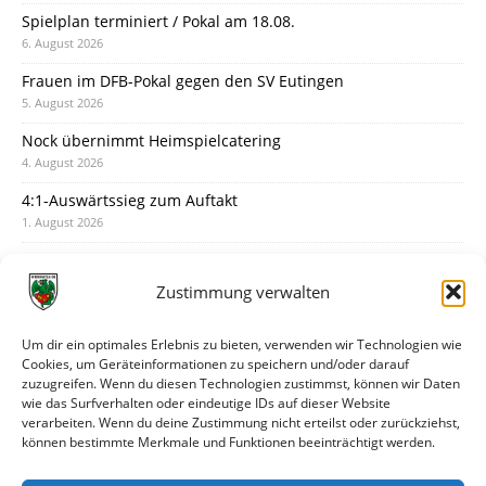
Spielplan terminiert / Pokal am 18.08.
6. August 2026
Frauen im DFB-Pokal gegen den SV Eutingen
5. August 2026
Nock übernimmt Heimspielcatering
4. August 2026
4:1-Auswärtssieg zum Auftakt
1. August 2026
Pokal: Wormatia muss zu Schott Mainz
31. Juli 2026
Zustimmung verwalten
Wormatia trauert um Jürgen Dinger
30. Juli 2026
Um dir ein optimales Erlebnis zu bieten, verwenden wir Technologien wie
Cookies, um Geräteinformationen zu speichern und/oder darauf
Deine Spielminute: 89+1
zuzugreifen. Wenn du diesen Technologien zustimmst, können wir Daten
28. Juli 2026
wie das Surfverhalten oder eindeutige IDs auf dieser Website
verarbeiten. Wenn du deine Zustimmung nicht erteilst oder zurückziehst,
Neuer Rückensponsor
können bestimmte Merkmale und Funktionen beeinträchtigt werden.
28. Juli 2026