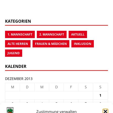
KATEGORIEN
1. MANNSCHAFT
2. MANNSCHAFT
AKTUELL
ALTE HERREN
FRAUEN & MÄDCHEN
INKLUSION
JUGEND
KALENDER
DEZEMBER 2013
M
D
M
D
F
S
S
1
2
3
4
5
6
7
8
Zustimmung verwalten
9
10
11
12
13
14
15