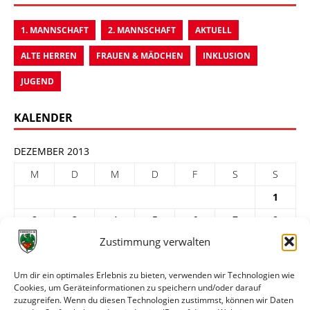
1. MANNSCHAFT
2. MANNSCHAFT
AKTUELL
ALTE HERREN
FRAUEN & MÄDCHEN
INKLUSION
JUGEND
KALENDER
DEZEMBER 2013
M
D
M
D
F
S
S
1
2
3
4
5
6
7
8
Zustimmung verwalten
9
10
11
12
13
14
15
16
17
18
19
20
21
22
Um dir ein optimales Erlebnis zu bieten, verwenden wir Technologien wie
Cookies, um Geräteinformationen zu speichern und/oder darauf
23
24
25
26
27
28
29
zuzugreifen. Wenn du diesen Technologien zustimmst, können wir Daten