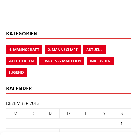
KATEGORIEN
1. MANNSCHAFT
2. MANNSCHAFT
AKTUELL
ALTE HERREN
FRAUEN & MÄDCHEN
INKLUSION
JUGEND
KALENDER
DEZEMBER 2013
M
D
M
D
F
S
S
1
2
3
4
5
6
7
8