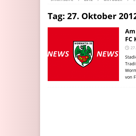
Tag:
27. Oktober 201
Am 
FC 
27
Stadi
Tradi
Worma
von F