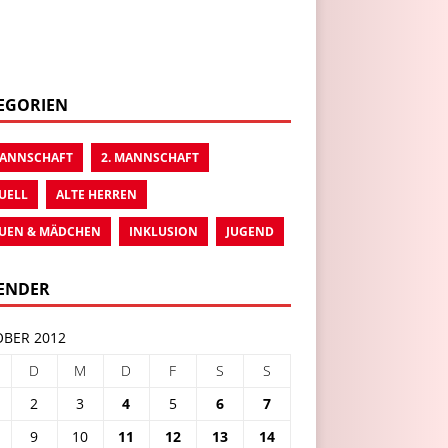
EGORIEN
MANNSCHAFT
2. MANNSCHAFT
UELL
ALTE HERREN
UEN & MÄDCHEN
INKLUSION
JUGEND
ENDER
BER 2012
D
M
D
F
S
S
2
3
4
5
6
7
9
10
11
12
13
14