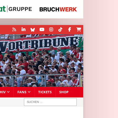
HIV
FANS
TICKETS
SHOP