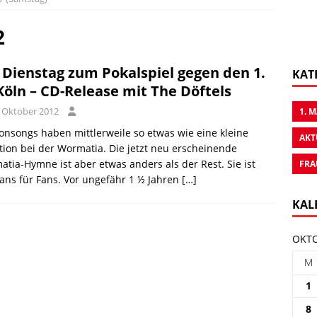
2
Dienstag zum Pokalspiel gegen den 1.
KAT
Köln – CD-Release mit The Döftels
. Oktober 2012
1. 
onsongs haben mittlerweile so etwas wie eine kleine
AKT
tion bei der Wormatia. Die jetzt neu erscheinende
tia-Hymne ist aber etwas anders als der Rest. Sie ist
FRA
ans für Fans. Vor ungefähr 1 ½ Jahren
[…]
KAL
OKTO
M
1
8