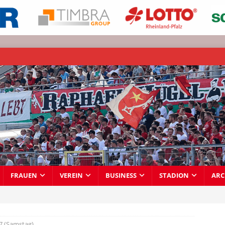
FRAUEN
VEREIN
BUSINESS
STADION
ARC
7 (Samstag)