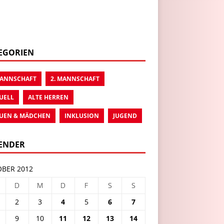
EGORIEN
MANNSCHAFT
2. MANNSCHAFT
UELL
ALTE HERREN
UEN & MÄDCHEN
INKLUSION
JUGEND
ENDER
BER 2012
D
M
D
F
S
S
2
3
4
5
6
7
9
10
11
12
13
14