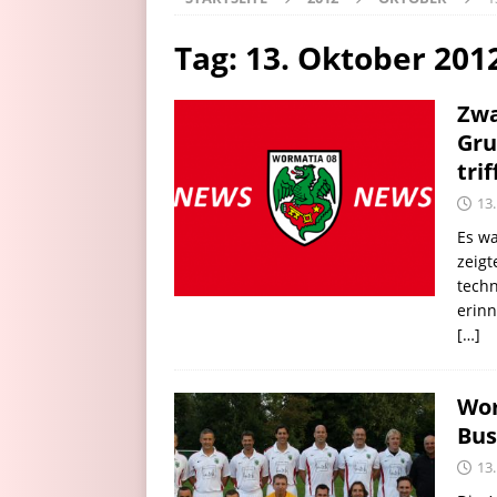
Tag:
13. Oktober 201
Zwa
Gru
tri
13
Es w
zeigt
techn
erinn
[…]
Wor
Bus
13