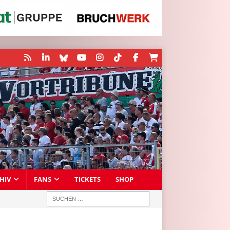
HIV
FANS
TICKETS
SHOP