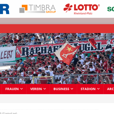
FRAUEN
VEREIN
BUSINESS
STADION
ARC
3 (Samstag)