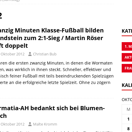
2
nzig Minuten Klasse-Fußball bilden
KAT
ndstein zum 2:1-Sieg / Martin Röser
fft doppelt
1. 
. Oktober 2012
Christian Bub
AKT
aren die ersten zwanzig Minuten, in denen die Wormaten
FRA
en, was wirklich in ihnen steckt. Schneller, effektiver und
isch feiner Fußball mit teils beeindruckenden Spielzügen
erte an die erfolgreiche letzte Spielzeit. Ohne zu zögern
KAL
OKTO
matia-AH bedankt sich bei Blumen-
M
ch
1
. Oktober 2012
Malte Kromm
8